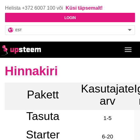
Helista +372 6007 100 või
Küsi täpsemalt!
LOGIN
EST
Toggl
navig
Hinnakiri
Kasutajate
I
Pakett
arv
Tasuta
1-5
Starter
6-20