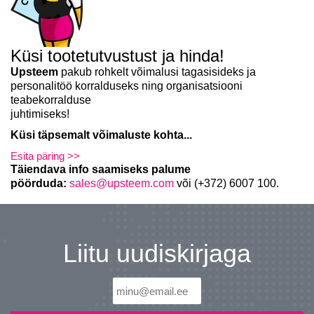
Küsi tootetutvustust ja hinda!
Upsteem
pakub rohkelt võimalusi tagasisideks ja
personalitöö korralduseks ning organisatsiooni
teabekorralduse
juhtimiseks!
Küsi täpsemalt võimaluste kohta...
Esita päring >>
Täiendava info saamiseks palume
pöörduda:
sales@upsteem.com
või (+372) 6007 100.
Liitu uudiskirjaga