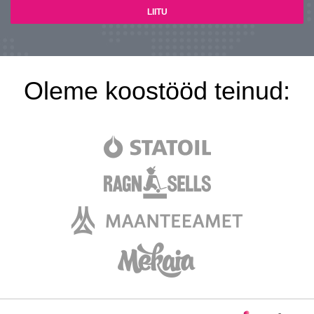
Oleme koostööd teinud:
LIITU UUDI
Ära jää ilma uudistest ja p
personaliarenduse 