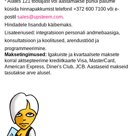
* Alates 121 töötajast või aastamakse puhul palume
küsida hinnapakkumist telefonil +372 600 7100 või e-
postil
sales@upsteem.com
.
Hindadele lisandub käibemaks.
Lisateenused:
integratsioon personali andmebaasiga,
konsultatsioon ja koolitused, arendustööd ja
programmeerimine.
Maksetingimused:
Igakuiste ja kvartaalsete maksete
korral aktsepteerime krediitkaarte Visa, MasterCard,
American Express, Diner's Club, JCB. Aastaseid makseid
tasutakse arve alusel.