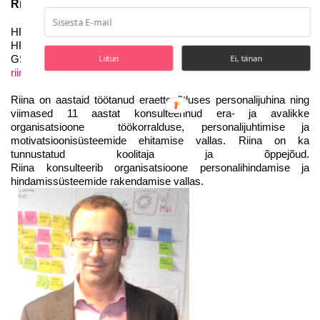
Riina Rohelaan
HR konsultant
HR Outsourcing OÜ
Liitun
Ei, tänan
GSM +372
51 62 028
riina@hro.ee
Riina on aastaid töötanud eraettevõtluses personalijuhina ning
viimased 11 aastat konsulteerinud era- ja avalikke
organisatsioone töökorralduse, personalijuhtimise ja
motivatsioonisüsteemide ehitamise vallas. Riina on ka
tunnustatud koolitaja ja õppejõud.
Riina konsulteerib organisatsioone personalihindamise ja
hindamissüsteemide rakendamise vallas.