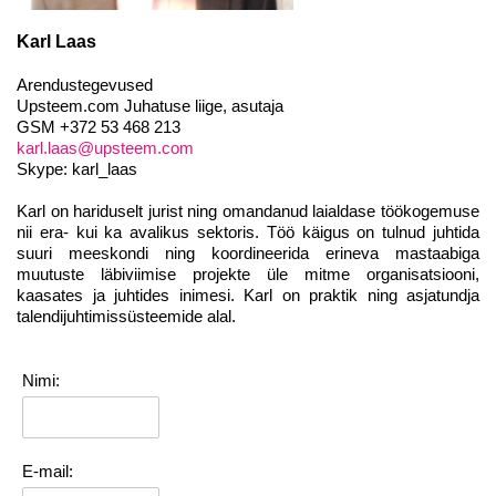
Karl Laas
Arendustegevused
Upsteem.com Juhatuse liige, asutaja
GSM +372 53 468 213
karl.laas@upsteem.com
Skype: karl_laas
Karl on hariduselt jurist ning omandanud laialdase töökogemuse
nii era- kui ka avalikus sektoris. Töö käigus on tulnud juhtida
suuri meeskondi ning koordineerida erineva mastaabiga
muutuste läbiviimise projekte üle mitme organisatsiooni,
kaasates ja juhtides inimesi. Karl on praktik ning asjatundja
talendijuhtimissüsteemide alal.
Nimi:
E-mail: