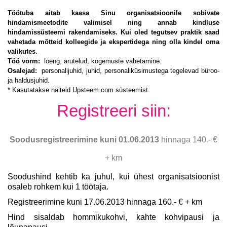
Töötuba aitab kaasa Sinu organisatsioonile sobivate
hindamismeetodite valimisel ning annab kindluse
hindamissüsteemi rakendamiseks. Kui oled tegutsev praktik saad
vahetada mõtteid kolleegide ja ekspertidega ning olla kindel oma
valikutes.
Töö vorm:
loeng, arutelud, kogemuste vahetamine.
Osalejad:
personalijuhid, juhid, personaliküsimustega tegelevad büroo-
ja haldusjuhid.
* Kasutatakse näiteid Upsteem.com süsteemist.
Registreeri siin:
Soodusregistreerimine kuni 01.06.2013
hinnaga 140.- €
+ km
Soodushind kehtib ka juhul, kui ühest organisatsioonist
osaleb rohkem kui 1 töötaja.
Registreerimine kuni 17.06.2013 hinnaga 160.- € + km
Hind sisaldab hommikukohvi, kahte kohvipausi ja