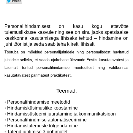
Personalihindamisest on kasu kogu ettevõtte
tulemuslikkuse kasvule ning see on sinu jaoks spetsiaalse
keskkonna kasutamisega lihtsaks tehtud – hindamine on
juhi tööriist ja seda saab teha kiirelt, lihtsalt.
Töötuba on mõeldud personalijuhtidele ning personalitööst huvitatud
juhtidele selleks, et saada ajakohane ülevaade Eestis kasutatavatest ja
laiemalt tuntud personalihindamise meetoditest ning valdkonnas
kasutatavatest parimatest praktikatest.
Teemad:
Personalihindamise meetodid
Hindamisküsimustike koostamine
Hindamissüsteemi juurutamine ja kommunikatsioon
Personalihindmise automatiseerimine
Hindamistulemuste tõlgendamine
Talendijuhtimise 3 põhimõtet