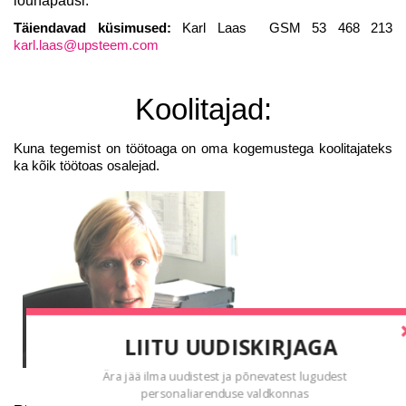
lõunapausi.
Täiendavad küsimused:
Karl Laas GSM 53 468 213
karl.laas@upsteem.com
Koolitajad:
Kuna tegemist on töötoaga on oma kogemustega koolitajateks
ka kõik töötoas osalejad.
LIITU UUDISKIRJAGA
Ära jää ilma uudistest ja põnevatest lugudest
personaliarenduse valdkonnas