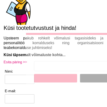
Küsi tootetutvustust ja hinda!
Upsteem pakub rohkelt võimalusi tagasisideks ja
LIITU UUDISKIRJAG
personalitöö korralduseks ning organisatsiooni
teabekorralduse juhtimiseks!
Ära jää ilma uudistest ja põnevatest lugud
Küsi täpsemalt võimaluste kohta...
personaliarenduse valdkonnas
Esita päring >>
Nimi:
Liitun
Ei, tänan
E-mail: