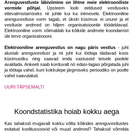
Arenguvestluste läbiviimine on lihtne meie elektrooniliste
vormide põhjal.
Upsteem loob eeldused vestluseks
ettevalmistamiseks nii juhile kui ka inimesele. Elektrooniline
arenguvestluse vorm tagab, et ükski küsimus ei unune ja et
vestluste andmed on hiljem organisatsioonile töödeldavad.
Elektrooniline vorm võimaldab ka kõikide andmete koondamist
üle terve organisatsiooni.
Elektrooniline arenguvestlus on nagu päris vestlus
- juht
alustab arenguvestlust ja nii juht kui töötaja täidavad koos
küsimustiku ning saavad enda vastuseid teisele poolele
avaldada. Ankeeti saab korduvalt nö edasi-tagasi põrgatada juhi
ja töötaja vahel, kuni kokkulepe järgmiseks perioodiks on poolte
vahel saavutatud.
UURI TÄPSEMALT!
Koondstatistika hoiab kokku aega
Kas tahaksid mugavalt kokku võtta kõikides arenguvestlustes
esitatud koolitussoovid või muud andmed? Tahaksid võrrelda