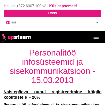
Helista +372 6007 100 või
Küsi täpsemalt!
LOGIN
EST
Toggl
navig
Personalitöö
infosüsteemid ja
sisekommunikatsioon -
15.03.2013
Naistepäeva puhul registreerimine kõigile
koolitustele - 20%
Personalitöö infosüsteemid ja sisekommunikatsioon,