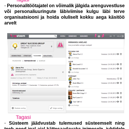
Personalitöötajatel on võimalik jälgida arenguvestluse
või personaliuuringute läbiviimise kulgu läbi terve
organisatsiooni ja hoida oluliselt kokku aega käsitöö
arvelt
Tagasi
Süsteem jäädvustab tulemused süsteemselt ning
teeb need igal ajal kättesaadavaks inimesele, juhtidele