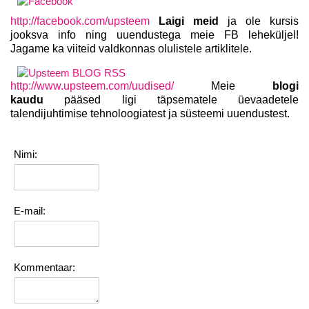
http://facebook.com/upsteem
Laigi meid
ja ole kursis
jooksva info ning uuendustega meie FB leheküljel!
Jagame ka viiteid valdkonnas olulistele artiklitele.
http://www.upsteem.com/uudised/
Meie
blogi
kaudu
pääsed ligi täpsematele üevaadetele
talendijuhtimise tehnoloogiatest ja süsteemi uuendustest.
Nimi:
E-mail:
Kommentaar: