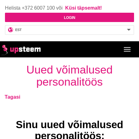
Helista +372 6007 100 või
Küsi täpsemalt!
LOGIN
EST
Toggl
navig
Uued võimalused
personalitöös
Tagasi
Sinu uued võimalused
personalitöös: