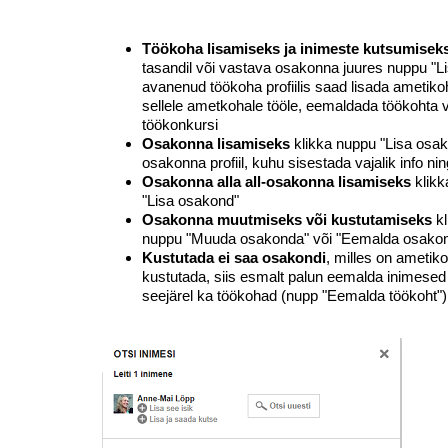
Töökoha lisamiseks ja inimeste kutsumisek
tasandil või vastava osakonna juures nuppu "L
avanenud töökoha profiilis saad lisada ametiko
sellele ametkohale tööle, eemaldada töökohta v
töökonkursi
Osakonna lisamiseks
klikka nuppu "Lisa osa
osakonna profiil, kuhu sisestada vajalik info n
Osakonna alla all-osakonna lisamiseks
klikk
"Lisa osakond"
Osakonna muutmiseks või kustutamiseks
kl
nuppu "Muuda osakonda" või "Eemalda osako
Kustutada ei saa osakondi
, milles on ametik
kustutada, siis esmalt palun eemalda inimesed
seejärel ka töökohad (nupp "Eemalda töökoht")