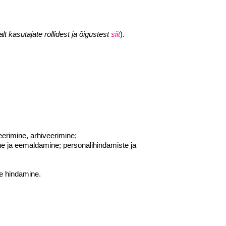
lt kasutajate rollidest ja õigustest
siit
).
erimine, arhiveerimine;
ine ja eemaldamine; personalihindamiste ja
te hindamine.