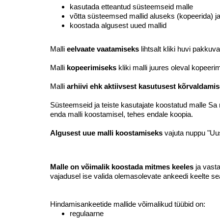
kasutada etteantud süsteemseid malle
võtta süsteemsed mallid aluseks (kopeerida) j
koostada algusest uued mallid
Malli
eelvaate vaatamiseks
lihtsalt kliki huvi pakkuval
Malli
kopeerimiseks
kliki malli juures oleval kopeerimi
Malli
arhiivi ehk aktiivsest kasutusest kõrvaldami
Süsteemseid ja teiste kasutajate koostatud malle Sa 
enda malli koostamisel, tehes endale koopia.
Algusest uue malli koostamiseks
vajuta
nuppu "Uus
Malle on võimalik koostada mitmes keeles
ja vasta
vajadusel ise valida olemasolevate ankeedi keelte se
Hindamisankeetide mallide võimalikud tüübid on:
regulaarne