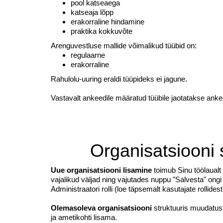
pool katseaega
katseaja lõpp
erakorraline hindamine
praktika kokkuvõte
Arenguvestluse mallide võimalikud tüübid on:
regulaarne
erakorraline
Rahulolu-uuring eraldi tüüpideks ei jagune.
Vastavalt ankeedile määratud tüübile jaotatakse ank
Organisatsiooni 
Uue organisatsiooni lisamine
toimub Sinu töölaualt 
vajalikud väljad ning vajutades nuppu "Salvesta" ongi
Administraatori rolli (loe täpsemalt kasutajate rollide
Olemasoleva organisatsiooni
struktuuris muudatus
ja ametikohti lisama.