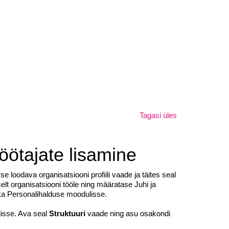
Tagasi üles
öötajate lisamine
 loodava organisatsiooni profiili vaade ja täites seal
elt organisatsiooni tööle ning määratase Juhi ja
äs ka Personalihalduse moodulisse.
isse. Ava seal
Struktuuri
vaade ning asu osakondi