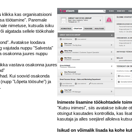
s
klikka kas organisatsiooni
isa töötamine". Paremale
hale nimetuse, kutsuda isiku
õi algatada sellele töökohale
kond". Avatakse loodava
ing vajutada nuppu "Salvesta"
a osakonna juures nuppu
ikka vastava osakonna juures
nd"
ohad. Kui soovid osakonda
 (nupp "Lõpeta töösuhe") ja
.
Inimeste lisamine töökohtadele toim
"Kutsu inimesi", siis avatakse isikute o
otsingut kasutades kontrollida, kas lis
kasutaja ja alles seejärel alloleva ku
Isikud on võimalik lisada ka kohe ku