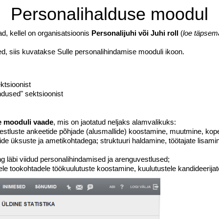
Personalihalduse moodul
, kellel on organisatsioonis
Personalijuhi või Juhi roll
(
loe täpsema
ed, siis kuvatakse Sulle personalihindamise mooduli ikoon.
ktsioonist
ndused" sektsioonist
e mooduli vaade
, mis on jaotatud neljaks alamvalikuks:
estluste ankeetide põhjade (alusmallide) koostamine, muutmine, kope
kide üksuste ja ametikohtadega; struktuuri haldamine, töötajate lisam
g läbi viidud personalihindamised ja arenguvestlused;
ele tookohtadele töökuulutuste koostamine, kuulutustele kandideerija