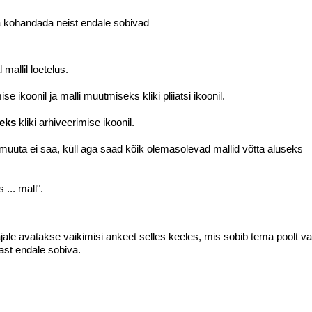
a kohandada neist endale sobivad
 mallil loetelus.
se ikoonil ja malli muutmiseks kliki pliiatsi ikoonil.
seks
kliki arhiveerimise ikoonil.
muuta ei saa, küll aga saad kõik olemasolevad mallid võtta aluseks
 ... mall"
.
jale avatakse vaikimisi ankeet selles keeles, mis sobib tema poolt va
LIITU UUDISKIRJAGA
ast endale sobiva.
Ära jää ilma uudistest ja põnevatest lugudest
personaliarenduse valdkonnas