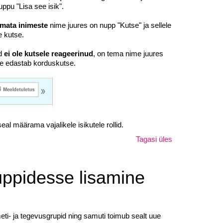
ppu "Lisa see isik".
mata inimeste
nime juures on nupp "Kutse" ja sellele
e kutse.
id
ei ole kutsele reageerinud
, on tema nime juures
ne edastab korduskutse.
l määrama vajalikele isikutele rollid.
Tagasi üles
uppidesse lisamine
meti- ja tegevusgrupid ning samuti toimub sealt uue