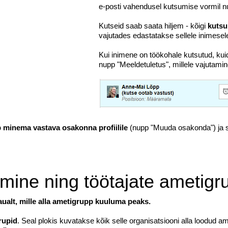
e-posti vahendusel kutsumise vormil nu
Kutseid saab saata hiljem - kõigi
kutsu
vajutades edastatakse sellele inimesel
Kui inimene on töökohale kutsutud, ku
nupp "Meeldetuletus", millele vajutami
 minema vastava osakonna profiilile
(nupp "Muuda osakonda") ja sea
mine ning töötajate ametigr
ualt, mille alla ametigrupp kuuluma peaks.
rupid
. Seal plokis kuvatakse kõik selle organisatsiooni alla loodud a