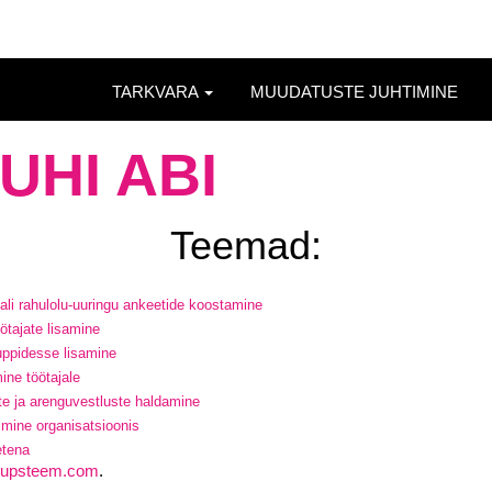
TARKVARA
MUUDATUSTE JUHTIMINE
UHI ABI
Teemad:
ali rahulolu-uuringu ankeetide koostamine
ötajate lisamine
uppidesse lisamine
ine töötajale
te ja arenguvestluste haldamine
iimine organisatsioonis
etena
@upsteem.com
.