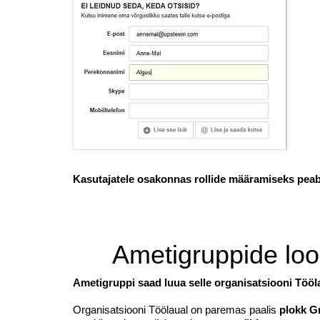
Kasutajatele osakonnas rollide määramiseks peab
Ametigruppide loo
Ametigruppi saad luua selle organisatsiooni Tööla
Organisatsiooni Töölaual on paremas paalis
plokk G