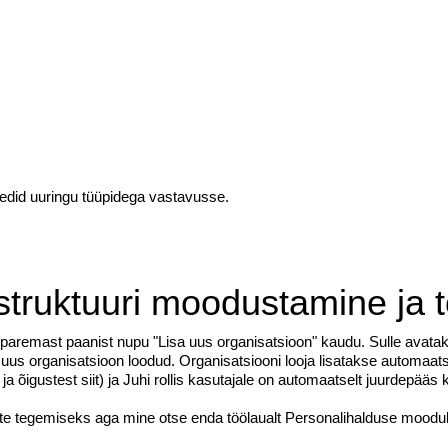
Liitun
Ei, tänan
eedid uuringu tüüpidega vastavusse.
struktuuri moodustamine ja t
paremast paanist nupu "Lisa uus organisatsioon" kaudu. Sulle avatakse
 uus organisatsioon loodud. Organisatsiooni looja lisatakse automaats
st ja õigustest siit) ja Juhi rollis kasutajale on automaatselt juurdepä
te tegemiseks aga mine otse enda töölaualt Personalihalduse moodul