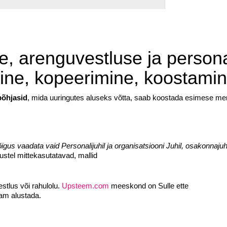
, arenguvestluse ja persona
ne, kopeerimine, koostamin
põhjasid
, mida uuringutes aluseks võtta, saab koostada esimese me
õigus vaadata vaid Personalijuhil ja organisatsiooni Juhil, osakonnajuh
lustel mittekasutatavad, mallid
stlus või rahulolu.
Upsteem.com
meeskond on Sulle ette
sam alustada.