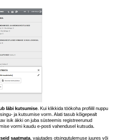
ub läbi kutsumise
. Kui klikkida töökoha profiilil nuppu
tsingu- ja kutsumise vorm. Alati tasub kõigepealt
atav isik äkki on juba süsteemis registreerunud
tsumise vormi kaudu e-posti vahendusel kutsuda.
tseid saatmata
, vajutades otsingutulemuse juures või