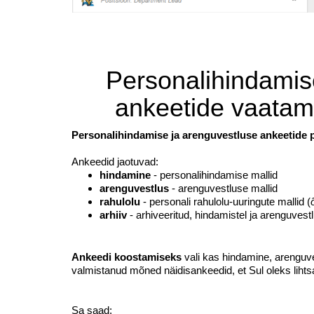
Personalihindamise
ankeetide vaatami
Personalihindamise ja arenguvestluse ankeetide 
Ankeedid jaotuvad:
hindamine
- personalihindamise mallid
arenguvestlus
- arenguvestluse mallid
rahulolu
- personali rahulolu-uuringute mallid (
arhiiv
- arhiveeritud, hindamistel ja arenguvest
Ankeedi koostamiseks
vali kas
hindamine, arenguve
valmistanud mõned näidisankeedid, et Sul oleks liht
Sa saad: