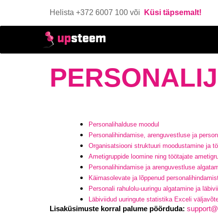
Helista +372 6007 100 või
Küsi täpsemalt!
PERSONALIJ
Personalihalduse moodul
Personalihindamise, arenguvestluse ja person
Organisatsiooni struktuuri moodustamine ja tö
Ametigruppide loomine ning töötajate ametigr
Personalihindamise ja arenguvestluse algatam
Käimasolevate ja lõppenud personalihindamis
Personali rahulolu-uuringu algatamine ja läbiv
Läbiviidud uuringute statistika Exceli väljavõt
Lisaküsimuste korral palume pöörduda:
support