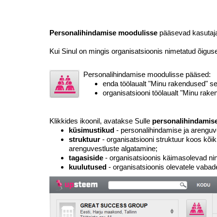
Personalihindamise moodulisse
pääsevad kasutajad
Kui Sinul on mingis organisatsioonis nimetatud õigus
Personalihindamise moodulisse pääsed:
enda töölaualt "Minu rakendused" se
organisatsiooni töölaualt "Minu rake
Klikkides ikoonil, avatakse Sulle
personalihindamis
küsimustikud
- personalihindamise ja arenguv
struktuur
- organisatsiooni struktuur koos kõi
arenguvestluste algatamine;
tagasiside
- organisatsioonis käimasolevad nin
kuulutused
- organisatsioonis olevatele vabad