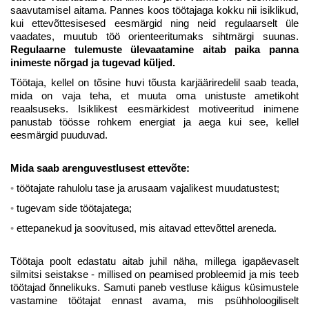
saavutamisel aitama. Pannes koos töötajaga kokku nii isiklikud,
kui ettevõttesisesed eesmärgid ning neid regulaarselt üle
vaadates, muutub töö orienteeritumaks sihtmärgi suunas.
Regulaarne tulemuste ülevaatamine aitab paika panna
inimeste nõrgad ja tugevad küljed.
Töötaja, kellel on tõsine huvi tõusta karjääriredelil saab teada,
mida on vaja teha, et muuta oma unistuste ametikoht
reaalsuseks. Isiklikest eesmärkidest motiveeritud inimene
panustab töösse rohkem energiat ja aega kui see, kellel
eesmärgid puuduvad.
Mida saab arenguvestlusest ettevõte:
töötajate rahulolu tase ja arusaam vajalikest muudatustest;
tugevam side töötajatega;
ettepanekud ja soovitused, mis aitavad ettevõttel areneda.
Töötaja poolt edastatu aitab juhil näha, millega igapäevaselt
LIITU UUDISKIRJAGA
silmitsi seistakse - millised on peamised probleemid ja mis teeb
töötajad õnnelikuks. Samuti paneb vestluse käigus küsimustele
Ära jää ilma uudistest ja põnevatest lugudest
vastamine töötajat ennast avama, mis psühholoogiliselt