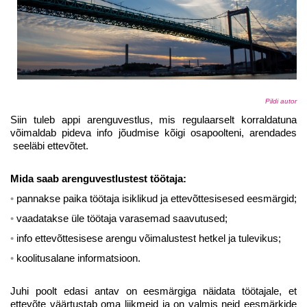
Pildi autor
Siin tuleb appi arenguvestlus, mis regulaarselt korraldatuna
võimaldab pideva info jõudmise kõigi osapoolteni, arendades
seeläbi ettevõtet.
Mida saab arenguvestlustest töötaja:
pannakse paika töötaja isiklikud ja ettevõttesisesed eesmärgid;
vaadatakse üle töötaja varasemad saavutused;
info ettevõttesisese arengu võimalustest hetkel ja tulevikus;
koolitusalane informatsioon.
Juhi poolt edasi antav on eesmärgiga näidata töötajale, et
ettevõte väärtustab oma liikmeid ja on valmis neid eesmärkide