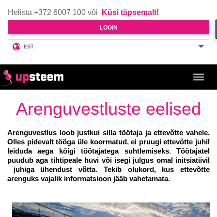
Helista +372 6007 100 või
Küsi täpsemalt!
LOGIN
EST
Toggl
navig
Arenguvestluste eelised
Arenguvestlus loob justkui silla töötaja ja ettevõtte vahele.
Olles pidevalt tööga üle koormatud, ei pruugi ettevõtte juhil
leiduda aega kõigi töötajatega suhtlemiseks. Töötajatel
puudub aga tihtipeale huvi või isegi julgus omal initsiatiivil
juhiga ühendust võtta. Tekib olukord, kus ettevõtte
arenguks vajalik informatsioon jääb vahetamata.