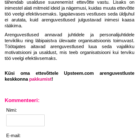
personaliarenduse valdkonnas
tähendab usalduse suurenemist ettevõtte vastu. Lisaks on
inimestel alati mitmeid ideid ja nägemusi, kuidas muuta ettevõtte
töö veelgi efektiivsemaks. Igapäevases vestluses seda üldjuhul
ei arutata, kuid arenguvestlused julgustavad inimesi kaasa
rääkima.
Liitun
Ei, tänan
Arenguvestlused annavad juhtidele ja personalijuhtidele
tervikliku ning läbipaistva ülevaate organisatsioonis toimuvast.
Töötajates aitavad arenguvestlused luua seda vajalikku
motivatsiooni ja usaldust, mis teeb organisatsiooni kui terviku
töö veelgi efektiivsemaks.
Küsi oma ettevõttele Upsteem.com arenguvestluste
keskkonna
pakkumist
!
Kommenteeri:
Nimi:
E-mail: