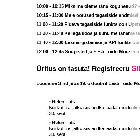
10:00 - 10:15 Miks me oleme täna kogunenud? – 
10:15 - 11:00 Meie ootused tagasiside andmisel 
11:00 - 11:20 Pideva tagasiside funktsioon Upst
11:20 - 11:40 Kellega koos ja kuhu me tahame t
11:40 - 12:00 Eesmärgistamise ja KPI funktsioon
12:00 - 12:45 Suupisted ja Eesti Toidu Muuseum
SI
Üritus on tasuta! Registreeru
Loodame Sind juba 19. oktoobril Eesti Toidu 
Helen Tiits
Kui kohti ei jätku siis andke teada, muidu ilm
30. sept
Helen Tiits
Kui kohti ei jätku siis andke teada, muidu ilm
30. sept