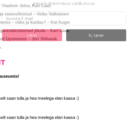
personaliarenduse valdkonnas
Vladimir Jelov, Karl Laas
ja vastuvõtmisel – Veiko Valkiainen
eemis – miks ja kuidas? – Kai Auger
agasisidestamisel jõuda – Karl Laas
Liitun
Ei, tänan
id Upsteemis – Jüri Siilivask
.
IT
Muuseumis!
selt saan tulla ja hea meelega elan kaasa :)
selt saan tulla ja hea meelega elan kaasa :)