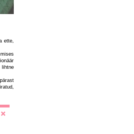
a ette,
gimises
ionäär
 lihtne
pärast
ratud,