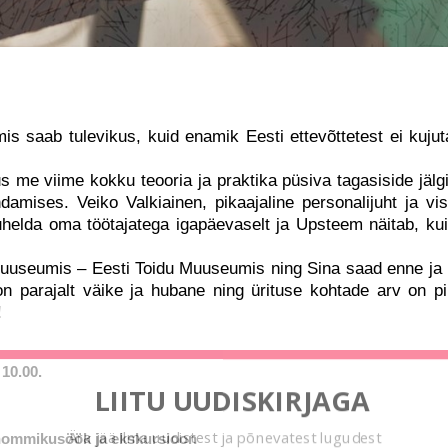
is saab tulevikus, kuid enamik Eesti ettevõttetest ei kujut
s me viime kokku teooria ja praktika püsiva tagasiside jäl
damises. Veiko Valkiainen, pikaajaline personalijuht ja vis
suhelda oma töötajatega igapäevaselt ja Upsteem näitab, kui
useumis – Eesti Toidu Muuseumis ning Sina saad enne ja 
n parajalt väike ja hubane ning ürituse kohtade arv on pii
!
10.00.
LIITU UUDISKIRJAGA
Ära jää ilma uudistest ja põnevatest lugudest
 hommikusöök ja ekskursioon