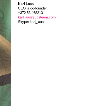
Karl Laas
CEO ja co-founder
+372 53 468213
karl.laas@upsteem.com
Skype: karl_laas