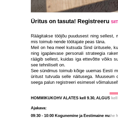
Üritus on tasuta! Registreeru
SIIT
Räägitakse tööjõu puudusest ning sellest, m
mis toimub nende töötajate peas täna.
Meil on hea meel kutsuda Sind üritusele, ku
ning igapäevase personali strateegia raken
räägib sellest, kuidas iga ettevõtte võiks 
see tehniliselt on.
See sündmus toimub kõige uuemas Eesti mu
üritust tutvuda selle näitusega. Muuseum o
seega palun registreeri esimesel võimalusel
HOMMIKUKOHV ALATES kell 9.30, ALGUS kell 
Ajakava:
09:30 - 10:00 Kogunemine ja Eestimaine mahe