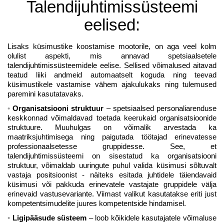
Talendijuhtimissüsteemi
eelised:
Lisaks küsimustike koostamise mootorile, on aga veel kolm
olulist aspekti, mis annavad spetsiaalsetele
talendijuhtimissüsteemidele eelise. Sellised võimalused aitavad
teatud liiki andmeid automaatselt koguda ning teevad
küsimustikele vastamise vähem ajakulukaks ning tulemused
paremini kasutatavaks.
Organisatsiooni struktuur
– spetsiaalsed personaliarenduse
keskkonnad võimaldavad toetada keerukaid organisatsioonide
struktuure. Muuhulgas on võimalik arvestada ka
maatriksjuhtimisega ning paigutada töötajad erinevatesse
professionaalsetesse gruppidesse. See, et
talendijuhtimissüsteemi on sisestatud ka organisatsiooni
struktuur, võimaldab uuringute puhul valida küsimusi sõltuvalt
vastaja positsioonist - näiteks esitada juhtidele täiendavaid
küsimusi või pakkuda erinevatele vastajate gruppidele välja
erinevaid vastusevariante. Viimast valikut kasutatakse eriti just
kompetentsimudelite juures kompetentside hindamisel.
Ligipääsude süsteem
– loob kõikidele kasutajatele võimaluse