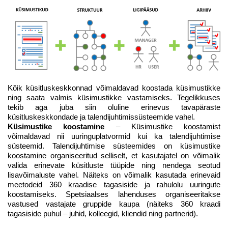
Kõik küsitluskeskkonnad võimaldavad koostada küsimustikke
ning saata valmis küsimustikke vastamiseks. Tegelikkuses
tekib aga juba siin oluline erinevus tavapäraste
küsitluskeskkondade ja talendijuhtimissüsteemide vahel.
Küsimustike koostamine
– Küsimustike koostamist
võimaldavad nii uuringuplatvormid kui ka talendijuhtimise
süsteemid. Talendijuhtimise süsteemides on küsimustike
koostamine organiseeritud selliselt, et kasutajatel on võimalik
valida erinevate küsitluste tüüpide ning nendega seotud
lisavõimaluste vahel. Näiteks on võimalik kasutada erinevaid
meetodeid 360 kraadise tagasiside ja rahulolu uuringute
koostamiseks. Spetsiaalses lahenduses organiseeritakse
vastused vastajate gruppide kaupa (näiteks 360 kraadi
tagasiside puhul – juhid, kolleegid, kliendid ning partnerid).