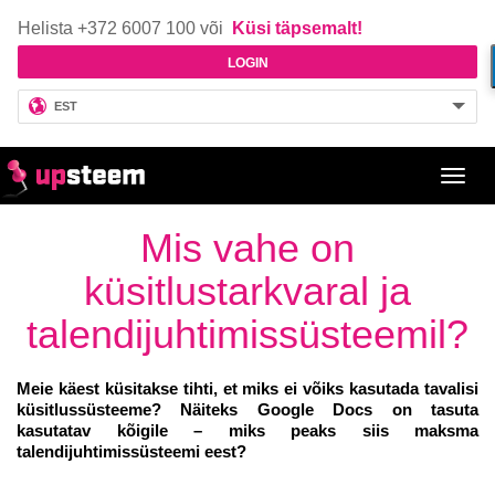
Helista +372 6007 100 või
Küsi täpsemalt!
LOGIN
EST
Toggl
navig
Mis vahe on
küsitlustarkvaral ja
talendijuhtimissüsteemil?
Meie käest küsitakse tihti, et miks ei võiks kasutada tavalisi
küsitlussüsteeme? Näiteks Google Docs on tasuta
kasutatav kõigile
–
miks peaks siis maksma
talendijuhtimissüsteemi eest?