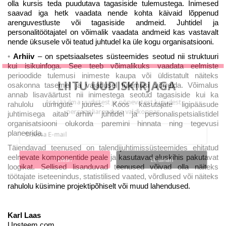
olla kursis teda puudutava tagasiside tulemustega. Inimesed
saavad iga hetk vaadata nende kohta käivaid lõppenud
arenguvestluste või tagasiside andmeid. Juhtidel ja
personalitöötajatel on võimalik vaadata andmeid kas vastavalt
nende üksusele või teatud juhtudel ka üle kogu organisatsiooni.
Arhiiv
– on spetsiaalsetes süsteemides seotud nii struktuuri
kui isikuinfoga. See teeb võimalikuks vaadata eelmiste
perioodide tulemusi inimeste kaupa või üldistatult näiteks
LIITU UUDISKIRJAGA
osakonna tasemel ja vajadusel tulemusi võrrelda. Võimalus
annab lisaväärtust nii inimestega seotud tagasiside kui ka
Ära jää ilma uudistest ja põnevatest lugudest
rahulolu uuringute juures. Koos kasutajate ligipääsude
personaliarenduse valdkonnas
juhtimisega aitab arhiiv juhtidel ja personalispetsialistidel
organisatsiooni olukorda paremini hinnata ning tegevusi
planeerida.
Täiendavad teenused on talendijuhtimissüsteemides ehitatud
eelnevate komponentide peale ja kasutavad aluskihis pakutavat
Liitun
Ei, tänan
loogikat. Sellised lisanduvad teenused võivad olla näiteks
töötajate iseteenindus, statistilised vaated, võrdlused või näiteks
rahulolu küsimine projektipõhiselt või muud lahendused.
Karl Laas
Upsteem.com