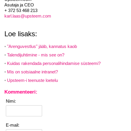
Asutaja ja CEO
+ 372 53 468 213
karl.laas@upsteem.com
Loe lisaks:
"Arenguvestlus" jääb, kannatus kaob
Talendijuhtimine - mis see on?
Kuidas rakendada personalihindamise süsteemi?
Mis on sotsiaalne intranet?
Upsteem-i teenuste loetelu
Kommenteeri:
Nimi:
E-mail: