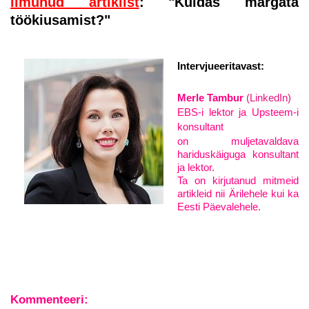
ilmunud artiklist
: "
Kuidas märgata
töökiusamist?
"
Intervjueeritavast:
Merle Tambur
(LinkedIn)
EBS-i lektor ja Upsteem-i
konsultant
on muljetavaldava
hariduskäiguga konsultant
ja lektor.
Ta on kirjutanud mitmeid
artikleid nii Ärilehele kui ka
Eesti Päevalehele.
Kommenteeri: