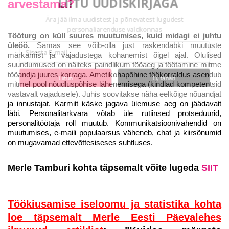
LIITU UUDISKIRJAGA
arvestama?
Ära jää ilma uudistest ja põnevatest lugudest
personaliarenduse valdkonnas
Tööturg on küll suures muutumises, kuid midagi ei juhtu
üleöö.
Samas see võib-olla just raskendabki muutuste
märkamist ja vajadustega kohanemist õigel ajal. Olulised
suundumused on näiteks paindlikum tööaeg ja töötamine mitme
tööandja juures korraga. Ametikohapõhine töökorraldus asendub
Liitun
Ei, tänan
mitmel pool nõudluspõhise lähenemisega (kindlad kompetentsid
vastavalt vajadusele). Juhis soovitakse näha eelkõige nõuandjat
ja innustajat. Karmilt käske jagava ülemuse aeg on jäädavalt
läbi. Personalitarkvara võtab üle rutiinsed protseduurid,
personalitöötaja roll muutub. Kommunikatsioonivahendid on
muutumises, e-maili populaarsus väheneb, chat ja kiirsõnumid
on mugavamad ettevõttesiseses suhtluses.
Merle Tamburi kohta täpsemalt võite lugeda
SIIT
Töökiusamise iseloomu ja statistika kohta
loe täpsemalt Merle Eesti Päevalehes