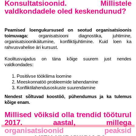
Konsultatsioonid. Millistele
valdkondadele oled keskendunud?
Peamised loengukursused on seotud organisatsioonis
toimuvaga:
organisatsiooni diagnostika, juhtimine,
organisatsioonikäitumine, konfliktijuhtimine. Kuid loen ka
rahvusvahelise äri kursust.
Koolitusvajadus on täna kõige suurem just nendes
valdkondades:
Positiivse töökliima loomine
Meeskonnatöö probleemide lahendamine
Konfliktilahendusoskuste suurendamine
Nendest sõltuvad koostöö, pühendumus ja ka tulemus
kõige enam.
Millised võiksid olla trendid tööturul
2017. aastal, millega
organisatsioonid peaksid