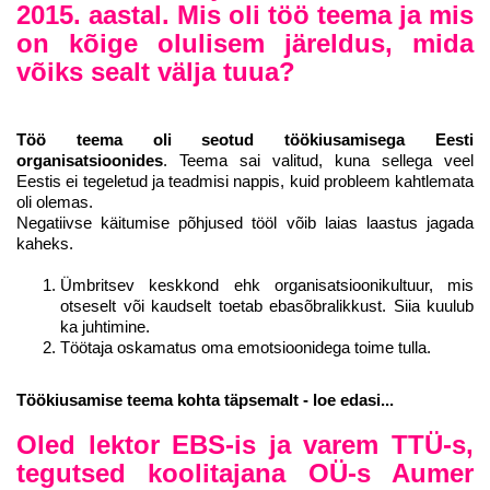
2015. aastal. Mis oli töö teema ja mis
on kõige olulisem järeldus, mida
võiks sealt välja tuua?
Töö teema oli seotud töökiusamisega Eesti
organisatsioonides
. Teema sai valitud, kuna sellega veel
Eestis ei tegeletud ja teadmisi nappis, kuid probleem kahtlemata
oli olemas.
Negatiivse käitumise põhjused tööl võib laias laastus jagada
kaheks.
Ümbritsev keskkond ehk organisatsioonikultuur, mis
otseselt või kaudselt toetab ebasõbralikkust. Siia kuulub
ka juhtimine.
Töötaja oskamatus oma emotsioonidega toime tulla.
Töökiusamise teema kohta täpsemalt - loe edasi...
Oled lektor EBS-is ja varem TTÜ-s,
tegutsed koolitajana OÜ-s Aumer