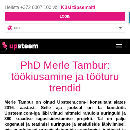
Helista +372 6007 100 või
Küsi täpsemalt!
LOGIN
EST
Toggl
navig
PhD Merle Tambur:
töökiusamine ja tööturu
trendid
Merle Tambur on olnud Upsteem.com-i konsultant alates
2016. aastast. Selle aja jooksul on ta koostöös
Upsteem.com-iga läbi viinud mitmeid rahulolu uuringuid ja
360 kraadise tagasisidestamise projekti. Tal on palju
kogemusi ja teadmisi uuringute ja analüüside läbiviimisel,
mis puudutavad organisatsioonide arendamist, juhtimist ja