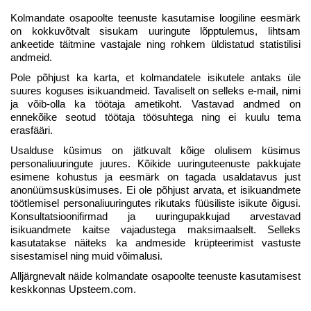
Kolmandate osapoolte teenuste kasutamise loogiline eesmärk
on kokkuvõtvalt sisukam uuringute lõpptulemus, lihtsam
ankeetide täitmine vastajale ning rohkem üldistatud statistilisi
andmeid.
Pole põhjust ka karta, et kolmandatele isikutele antaks üle
suures koguses isikuandmeid. Tavaliselt on selleks e-mail, nimi
ja võib-olla ka töötaja ametikoht. Vastavad andmed on
ennekõike seotud töötaja töösuhtega ning ei kuulu tema
erasfääri.
Usalduse küsimus on jätkuvalt kõige olulisem küsimus
personaliuuringute juures. Kõikide uuringuteenuste pakkujate
esimene kohustus ja eesmärk on tagada usaldatavus just
anonüümsusküsimuses. Ei ole põhjust arvata, et isikuandmete
töötlemisel personaliuuringutes rikutaks füüsiliste isikute õigusi.
Konsultatsioonifirmad ja uuringupakkujad arvestavad
isikuandmete kaitse vajadustega maksimaalselt. Selleks
kasutatakse näiteks ka andmeside krüpteerimist vastuste
sisestamisel ning muid võimalusi.
Alljärgnevalt näide kolmandate osapoolte teenuste kasutamisest
keskkonnas Upsteem.com.