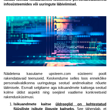
infosüsteemides või uuringute läbiviimisel.
Näidetena kasutame upsteem.com süsteemi poolt
rakendatavaid teenuseid. Keskendume selles loos ennekõike
personalivaldkonna uuringutega seotud andmekaitse nõuete
täitmisele. Esmalt selgitame aga isikuandmete kaitsega seotud
kolme üldist aspekti ning seejärel vaatleme konkreetseid
rakendusküsimusi.
Isikuandmete kaitse
üldreeglid on kehtestatud
füüsiliste isikute õiguste kaitseks
. See tähendab, et