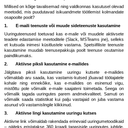
Millised on kõige tavalisemad ning valdkonnas kasutusel olevad
meetodid, mis puudutavad isikuandmete töötlemist kolmandate
osapoolte poolt?
1. E-maili teenuste või muude sideteenuste kasutamine
Uuringuteenused toetuvad kas e-maile või muudele aktiivsete
teadete edastamise meetoditele (Slack, MSTeams jne), selleks
et kutsuda inimesi küsitlustele vastama. Spetsiifiliste teenuste
kasutamine muudab teenusepakkuja poolt teenuse osutamise
paindlikumaks.
2. Aktiivse piksli kasutamine e-mailides
Jälgitava piksli kasutamine uuringu kutsete e-mailides
võimaldab aru saada, kas vastamis-kutsed jõuavad töötajatele
kohale ning ennekõike, kas e-mailides on esinenud vigu,
mistõttu pole võimalik e-maile saajateni toimetada. Seega on
võimalik tagada uuringutes parem andmekvaliteet. Samuti on
võimalik saada statistikat kui palju vastajaid on juba vastama
asunud või vastamislingile klikkinud.
3. Aktiivse lingi kasutamine uuringu kutses
Aktiivne link võimaldab rakendada erinevaid uuringumetoodikaid
– näiteks eristatakse 360 kraadi tagasiside uuringutes juhtide,