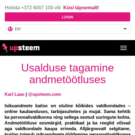
Helista +372 6007 100 või
Küsi täpsemalt!
LOGIN
EST
Toggl
navig
Usalduse tagamine
andmetöötluses
Karl Laas
|
@upsteem.com
Isikuandmete kaitse on oluline kõikides valdkondades –
online kaubanduses, tarbijasuhetes ja mujal. Sama kehtib
ka personalivaldkonna ning sellega seotud uuringute kohta.
Andmetöötluse eesmärgid, praktikad ja ka reeglid võivad
aga valdkondade kaupa erineda. Alljärgnevalt selgitame,
kuidas toimub isikuandmete töötlemine personalivaldkonna