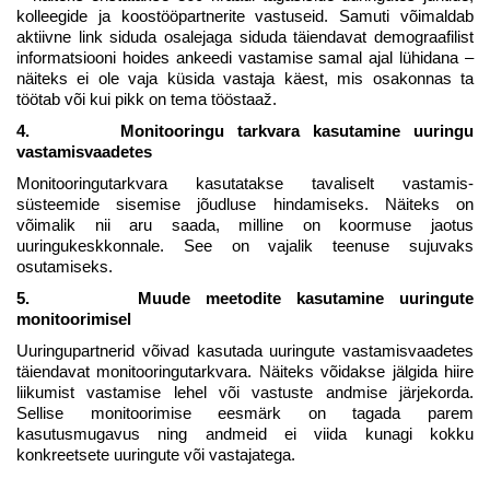
kolleegide ja koostööpartnerite vastuseid. Samuti võimaldab
aktiivne link siduda osalejaga siduda täiendavat demograafilist
informatsiooni hoides ankeedi vastamise samal ajal lühidana –
näiteks ei ole vaja küsida vastaja käest, mis osakonnas ta
töötab või kui pikk on tema tööstaaž.
4. Monitooringu tarkvara kasutamine uuringu
vastamisvaadetes
Monitooringutarkvara kasutatakse tavaliselt vastamis-
süsteemide sisemise jõudluse hindamiseks. Näiteks on
võimalik nii aru saada, milline on koormuse jaotus
uuringukeskkonnale. See on vajalik teenuse sujuvaks
osutamiseks.
5. Muude meetodite kasutamine uuringute
monitoorimisel
Uuringupartnerid võivad kasutada uuringute vastamisvaadetes
täiendavat monitooringutarkvara. Näiteks võidakse jälgida hiire
liikumist vastamise lehel või vastuste andmise järjekorda.
Sellise monitoorimise eesmärk on tagada parem
kasutusmugavus ning andmeid ei viida kunagi kokku
konkreetsete uuringute või vastajatega.