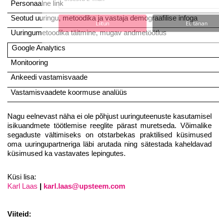
Personaalne link
Seotud uuringu, metoodika ja vastaja demograafilise infoga
Liitun
Ei, tänan
Uuringumetoodika täitmine, mugav andmetöötlus
Google Analytics
Monitooring
Ankeedi vastamisvaade
Vastamisvaadete koormuse analüüs
Nagu eelnevast näha ei ole põhjust uuringuteenuste kasutamisel
isikuandmete töötlemise reeglite pärast muretseda. Võimalike
segaduste vältimiseks on otstarbekas praktilised küsimused
oma uuringupartneriga läbi arutada ning sätestada kaheldavad
küsimused ka vastavates lepingutes.
Küsi lisa:
Karl Laas
|
karl.laas@upsteem.com
Viiteid: