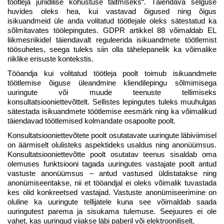
töötleja juriidilise kohustuse täitmiseks“. Täiendava selguse
huvides oleks hea, kui vastavad õigused ning õigus
isikuandmeid üle anda volitatud töötlejale oleks sätestatud ka
sõlmitavates töölepingutes. GDPR artikkel 88 võimaldab EL
liikmesriikidel täiendavalt reguleerida isikuandmete töötlemist
töösuhetes, seega tuleks siin olla tähelepanelik ka võimalike
riiklike erisuste kontekstis.
Tööandja kui volitatud töötleja poolt toimub isikuandmete
töötlemise õiguse üleandmine kliendilepingu sõlmimisega
uuringute või muude teenuste tellimiseks
konsultatsiooniettevõttelt. Sellistes lepingutes tuleks muuhulgas
sätestada isikuandmete töötlemise eesmärk ning ka võimalikud
täiendavad töötlemised kolmandate osapoolte poolt.
Konsultatsiooniettevõtete poolt osutatavate uuringute läbiviimisel
on äärmiselt olulisteks aspektideks usaldus ning anonüümsus.
Konsultatsiooniettevõtte poolt osutatav teenus sisaldab oma
olemuses funktsiooni tagada uuringutes vastajate poolt antud
vastuste anonüümsus – antud vastused üldistatakse ning
anonümiseeritakse, nii et tööandjal ei oleks võimalik tuvastada
kes olid konkreetsed vastajad. Vastuste anonümiseerimine on
oluline ka uuringute tellijatele kuna see võimaldab saada
uuringutest parema ja sisukama tulemuse. Seejuures ei ole
vahet, kas uuringud viiakse läbi paberil või elektrooniliselt.