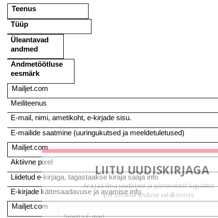
Teenus
Tüüp
Üleantavad
andmed
Andmetöötluse
eesmärk
Mailjet.com
Meiliteenus
E-mail, nimi, ametikoht, e-kirjade sisu.
E-mailide saatmine (uuringukutsed ja meeldetuletused)
Mailjet.com
Aktiivne pixel
LIITU UUDISKIRJAGA
Liidetud e-kirjaga, tagastaakse kiraja saaja info
Ära jää ilma uudistest ja põnevatest lugudest
E-kirjade kättesaadavuse ja avamise info
personaliarenduse valdkonnas
Mailjet.com