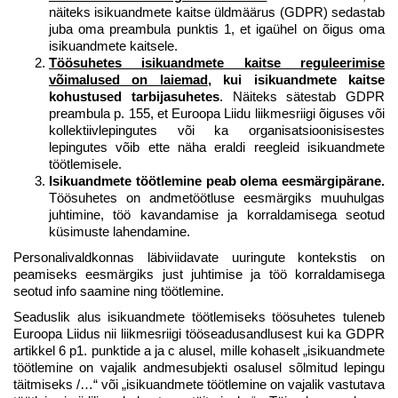
näiteks isikuandmete kaitse üldmäärus (GDPR) sedastab
juba oma preambula punktis 1, et igaühel on õigus oma
isikuandmete kaitsele.
Töösuhetes isikuandmete kaitse reguleerimise
võimalused on laiemad
, kui isikuandmete kaitse
kohustused tarbijasuhetes
. Näiteks sätestab GDPR
preambula p. 155, et Euroopa Liidu liikmesriigi õiguses või
kollektiivlepingutes või ka organisatsioonisisestes
lepingutes võib ette näha eraldi reegleid isikuandmete
töötlemisele.
Isikuandmete töötlemine peab olema eesmärgipärane.
Töösuhetes on andmetöötluse eesmärgiks muuhulgas
juhtimine, töö kavandamise ja korraldamisega seotud
küsimuste lahendamine.
Personalivaldkonnas läbiviidavate uuringute kontekstis on
peamiseks eesmärgiks just juhtimise ja töö korraldamisega
seotud info saamine ning töötlemine.
Seaduslik alus isikuandmete töötlemiseks töösuhetes tuleneb
Euroopa Liidus nii liikmesriigi tööseadusandlusest kui ka GDPR
artikkel 6 p1. punktide a ja c alusel, mille kohaselt „isikuandmete
töötlemine on vajalik andmesubjekti osalusel sõlmitud lepingu
täitmiseks /…“ või „isikuandmete töötlemine on vajalik vastutava