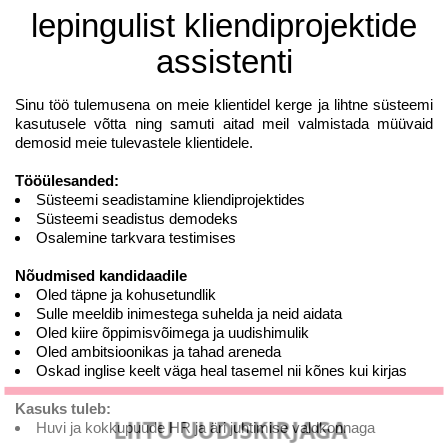
lepingulist kliendiprojektide
assistenti
Sinu töö tulemusena on meie klientidel kerge ja lihtne süsteemi
kasutusele võtta ning samuti aitad meil valmistada müüvaid
demosid meie tulevastele klientidele.
Tööülesanded:
Süsteemi seadistamine kliendiprojektides
Süsteemi seadistus
demodeks
Osalemine tarkvara testimises
Nõudmised kandidaadile
Oled täpne ja kohusetundlik
Sulle meeldib inimestega suhelda ja neid aidata
Oled kiire õppimisvõimega ja uudishimulik
Oled ambitsioonikas ja tahad areneda
Oskad inglise keelt väga heal tasemel nii kõnes kui kirjas
Kasuks tuleb
:
LIITU UUDISKIRJAGA
Huvi ja kokkupuude
HR ja äri juhtimise valdkonnaga