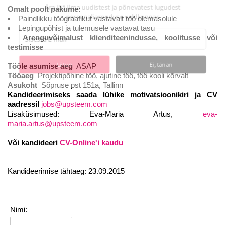
Ära jää ilma uudistest ja põnevatest lugudest
Omalt poolt pakume:
personaliarenduse valdkonnas
Paindlikku töögraafikut vastavalt töö olemasolule
Lepingupõhist ja tulemusele vastavat tasu
Arenguvõimalust klienditeenindusse, koolitusse või
testimisse
Liitun
Ei, tänan
Tööle asumise aeg
ASAP
Tööaeg
Projektipõhine töö, ajutine töö, töö kooli kõrvalt
Asukoht
Sõpruse pst 151a, Tallinn
Kandideerimiseks saada lühike motivatsioonikiri ja CV
aadressil
jobs@upsteem.com
Lisaküsimused: Eva-Maria Artus,
eva-
maria.artus@upsteem.com
Või kandideeri
CV-Online'i kaudu
Kandideerimise tähtaeg: 23.09.2015
Nimi: