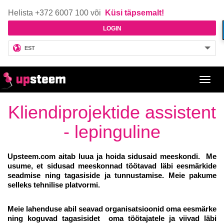
Helista +372 6007 100 või
Küsi täpsemalt!
LOGIN
EST
Toggl
navig
Kliendiprojektide assistent
- lepinguline
Upsteem.com aitab luua ja hoida sidusaid meeskondi.
Me
usume, et sidusad meeskonnad töötavad läbi eesmärkide
seadmise ning tagasiside ja tunnustamise. Meie pakume
selleks tehnilise platvormi.
Meie lahenduse abil seavad organisatsioonid oma eesmärke
ning koguvad tagasisidet oma töötajatele ja viivad läbi