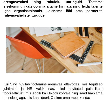
arenguvestlusi ning rahulolu uuringuid. Toetame
sisekommunikatsiooni ja aitame hinnata ning leida talente
igas organisatsioonis.
Laieneme läbi oma partnerite
rahvusvahelistel turgudel.
Kui Sind huvitab töötamine arenevas ettevõttes, mis tegutseb
juhtimise ja HR valdkonnas, oled huvitatud paindlikust
töögraafikust, mis sobib ka ülikooli kõrvale ning saad hakkama
tehnoloogiaga, siis kandideeri. Otsime oma meeskonda: