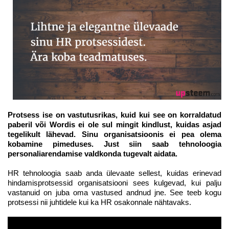
Protsess ise on vastutusrikas, kuid kui see on korraldatud
paberil või Wordis ei ole sul mingit kindlust, kuidas asjad
tegelikult lähevad.
Sinu organisatsioonis ei pea olema
kobamine pimeduses. Just siin saab tehnoloogia
personaliarendamise valdkonda tugevalt aidata.
HR tehnoloogia saab anda ülevaate sellest, kuidas erinevad
hindamisprotsessid organisatsiooni sees kulgevad, kui palju
vastanuid on juba oma vastused andnud jne. See teeb kogu
protsessi nii juhtidele kui ka HR osakonnale nähtavaks.