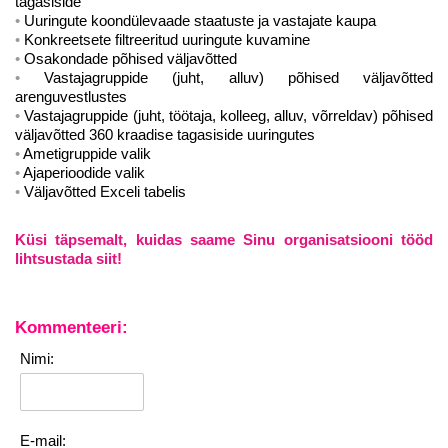
tagasiside
personaliarenduse valdkonnas
Uuringute koondülevaade staatuste ja vastajate kaupa
Konkreetsete filtreeritud uuringute kuvamine
Osakondade põhised väljavõtted
Vastajagruppide (juht, alluv) põhised väljavõtted
arenguvestlustes
Liitun
Ei, tänan
Vastajagruppide (juht, töötaja, kolleeg, alluv, võrreldav) põhised
väljavõtted 360 kraadise tagasiside uuringutes
Ametigruppide valik
Ajaperioodide valik
Väljavõtted Exceli tabelis
Küsi täpsemalt, kuidas saame Sinu organisatsiooni tööd
lihtsustada siit!
Kommenteeri:
Nimi:
E-mail: