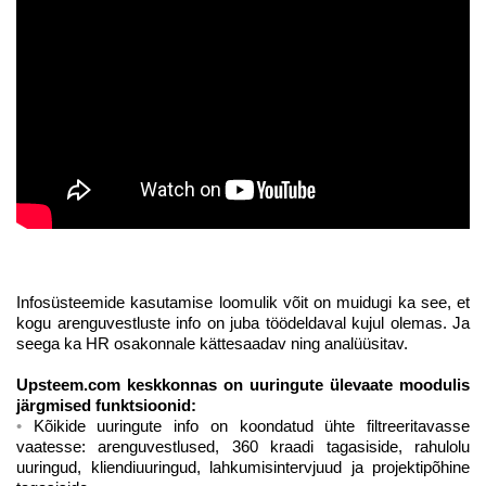
Infosüsteemide kasutamise loomulik võit on muidugi ka see, et
kogu arenguvestluste info on juba töödeldaval kujul olemas. Ja
seega ka HR osakonnale kättesaadav ning analüüsitav.
Upsteem.com keskkonnas on uuringute ülevaate moodulis
järgmised funktsioonid:
Kõikide uuringute info on koondatud ühte filtreeritavasse
LIITU UUDISKIRJAGA
vaatesse: arenguvestlused, 360 kraadi tagasiside, rahulolu
uuringud, kliendiuuringud, lahkumisintervjuud ja projektipõhine
Ära jää ilma uudistest ja põnevatest lugudest