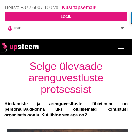
Helista +372 6007 100 või
Küsi täpsemalt!
LOGIN
EST
Toggl
navig
Selge ülevaade
arenguvestluste
protsessist
Hindamiste ja arenguvestluste läbiviimine on
personalivaldkonna üks olulisemaid kohustusi
organisatsioonis. Kui lihtne see aga on?