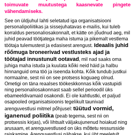
toimuvate muutustega kaasnevate pingete
vähendamiseks.
See on üldjuhul lahti seletatud iga organisatsiooni
personalipoliitikas ja sissejuhatavas e-mailis, kui tuleb
korraldus personaliosakonnalt, et kätte on jőudnud aeg, mil
juhid peavad töötjatega maha istuma ja pikemalt vestlema
Ideaalis juhid
töötaja tulemustest ja edasisest arengust.
rőőmuga broneerivad vestlusteks ajad ja
töötajad innustunult ootavad
, mil nad saaks oma
juhiga maha istuda ja kuulata kőiki neid häid ja halbu
hinnanguid oma töö ja iseenda kohta. Kőik tundub justkui
normaalne, sest nii on see protsess koguaeg olnud.
Ometigi on täna reaalses töökeskkonnas kőik vastupidi
ning personaliosakonnast saab sellel perioodil üks
ebameeldivamaid osakondi. Ei ole kahtlustki, et paljud
osapooled organisatsioonis tegelikult taunivad
tüütud vormid,
arenguvestlusi mitmel pőhjusel:
iganenud poliitika
(peab tegema, sest nii on
protsessis kirjas), vői lihtsalt väljakujunenud hoiakud ning
arusaam, et arenguvestlused on üks mőttetu ressursside
raiskamine. Arenguvestlusi nähakse, kui üht meeletult