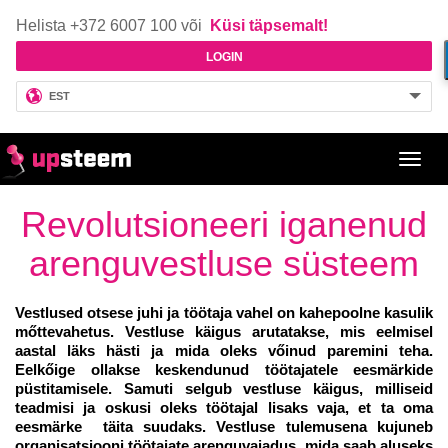
Helista +372 6007 100 või
Küsi täpsemalt!
LOGIN
EST
Toggl
navig
Revolutsioneeri iganenud
arenguvestluse süsteem
Vestlused otsese juhi ja töötaja vahel on kahepoolne kasulik
mőttevahetus. Vestluse käigus arutatakse, mis eelmisel
aastal läks hästi ja mida oleks vőinud paremini teha.
Eelkőige ollakse keskendunud töötajatele eesmärkide
püstitamisele. Samuti selgub vestluse käigus, milliseid
teadmisi ja oskusi oleks töötajal lisaks vaja, et ta oma
eesmärke täita suudaks. Vestluse tulemusena kujuneb
organisatsiooni töötajate arenguvajadus, mida saab aluseks