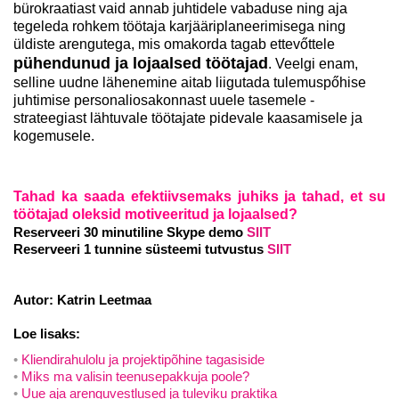
bürokraatiast vaid annab juhtidele vabaduse ning aja
tegeleda rohkem töötaja karjääriplaneerimisega ning
üldiste arengutega, mis omakorda tagab ettevőttele
pühendunud ja lojaalsed töötajad
. Veelgi enam,
selline uudne lähenemine aitab liigutada tulemuspőhise
juhtimise personaliosakonnast uuele tasemele -
strateegiast lähtuvale töötajate pidevale kaasamisele ja
kogemusele.
Tahad ka saada efektiivsemaks juhiks ja tahad, et su
töötajad oleksid motiveeritud ja lojaalsed?
Reserveeri 30 minutiline Skype demo
SIIT
Reserveeri 1 tunnine süsteemi tutvustus
SIIT
Autor:
Katrin Leetmaa
Loe lisaks:
Kliendirahulolu ja projektipõhine tagasiside
Miks ma valisin teenusepakkuja poole?
Uue aja arenguvestlused ja tuleviku praktika