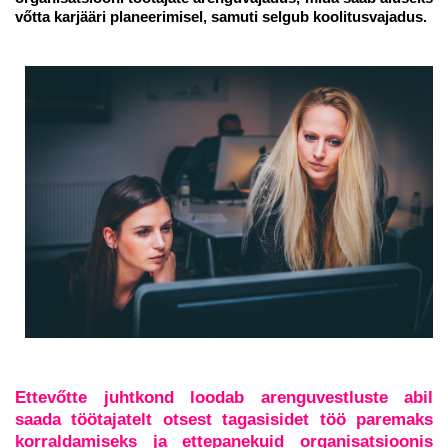
vőtta karjääri planeerimisel, samuti selgub koolitusvajadus.
Ettevőtte juhtkond loodab arenguvestluste abil
saada töötajatelt otsest tagasisidet töö paremaks
korraldamiseks ja ettepanekuid organisatsioonis