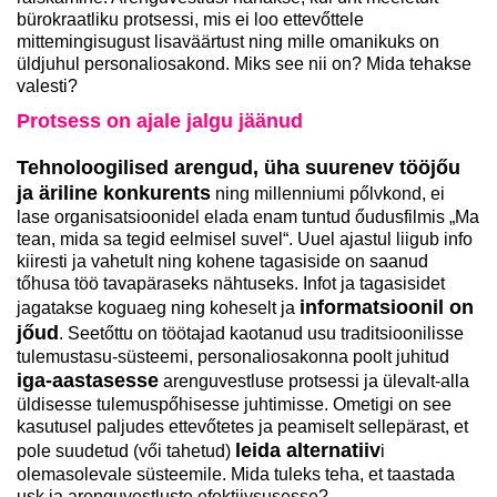
bürokraatliku protsessi, mis ei loo ettevőttele
mittemingisugust lisaväärtust ning mille omanikuks on
üldjuhul personaliosakond. Miks see nii on? Mida tehakse
valesti?
Protsess on ajale jalgu jäänud
Tehnoloogilised arengud, üha suurenev tööjőu
ja äriline konkurents
ning millenniumi pőlvkond, ei
lase organisatsioonidel elada enam tuntud őudusfilmis „Ma
tean, mida sa tegid eelmisel suvel“. Uuel ajastul liigub info
kiiresti ja vahetult ning kohene tagasiside on saanud
tőhusa töö tavapäraseks nähtuseks. Infot ja tagasisidet
informatsioonil on
jagatakse koguaeg ning koheselt ja
jőud
. Seetőttu on töötajad kaotanud usu traditsioonilisse
tulemustasu-süsteemi, personaliosakonna poolt juhitud
iga-aastasesse
arenguvestluse protsessi ja ülevalt-alla
üldisesse tulemuspőhisesse juhtimisse. Ometigi on see
kasutusel paljudes ettevőtetes ja peamiselt sellepärast, et
leida alternatiiv
pole suudetud (vői tahetud)
i
olemasolevale süsteemile. Mida tuleks teha, et taastada
usk ja arenguvestluste efektiivsusesse?