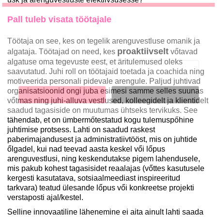
Pall tuleb visata töötajale
LIITU UUDISKIRJAGA
Ära jää ilma uudistest ja põnevatest lugudest
Töötaja on see, kes on tegelik arenguvestluse omanik ja
personaliarenduse valdkonnas
proaktiivselt
algataja. Töötajad on need, kes
vőtavad
algatuse oma tegevuste eest, et äritulemused oleks
saavutatud. Juhi roll on töötajaid toetada ja coachida ning
motiveerida personali pidevale arengule. Paljud juhtivad
organisatsioonid ongi juba esimesi samme selles suunas
Liitun
Ei, tänan
vőtmas ning juhi-alluva vestlused, kolleegidelt ja klientidelt
saadud tagasiside on muutumas ühtseks tervikuks. See
tähendab, et on ümbermőtestatud kogu tulemuspőhine
juhtimise protsess. Lahti on saadud raskest
paberimajandusest ja administratiivtööst, mis on juhtide
őlgadel, kui nad teevad aasta keskel vői lőpus
arenguvestlusi, ning keskendutakse pigem lahendusele,
mis pakub kohest tagasisidet reaalajas (vőttes kasutusele
kergesti kasutatava, sotsiaalmeediast inspireeritud
tarkvara) teatud ülesande lőpus vői konkreetse projekti
verstaposti ajal/kestel.
Selline innovaatiline lähenemine ei aita ainult lahti saada