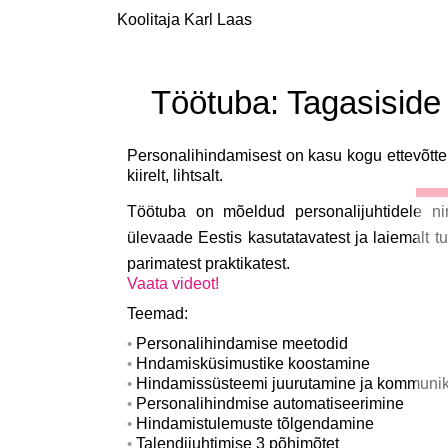
Koolitaja Karl Laas
Töötuba: Tagasiside 
Personalihindamisest on kasu kogu ettevõtte 
kiirelt, lihtsalt.
Töötuba on mõeldud personalijuhtidele nin
ülevaade Eestis kasutatavatest ja laiemalt 
parimatest praktikatest.
Vaata videot!
Teemad:
Personalihindamise meetodid
Hndamisküsimustike koostamine
Hindamissüsteemi juurutamine ja kommunik
Personalihindmise automatiseerimine
Hindamistulemuste tõlgendamine
Talendijuhtimise 3 põhimõtet