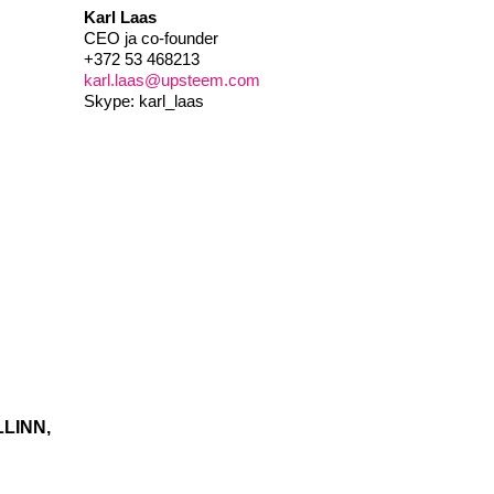
Karl Laas
CEO ja co-founder
+372 53 468213
karl.laas@upsteem.com
Skype: karl_laas
LINN,