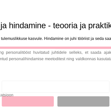
ja hindamine - teooria ja prakti
tulemuslikkuse kasvule. Hindamine on juhi tööriist ja seda sa
g personalitööst huvitatud juhtidele selleks, et saada aja
LIITU UUDISKIRJAGA
tuntud personalihindamise meetoditest ning valdkonnas kasutat
Ära jää ilma uudistest ja põnevatest lugudest
personaliarenduse valdkonnas
atsioon
Liitun
Ei, tänan