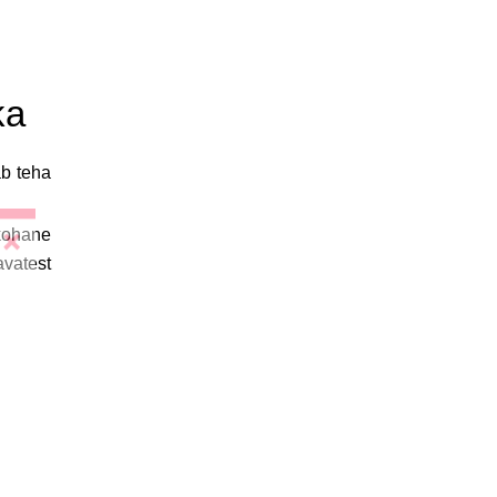
ka
ab teha
kohane
avatest