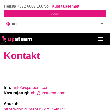
Helista +372 6007 100 või
Küsi täpsemalt!
LOGIN
EST
Toggl
navig
Kontakt
Info:
info@upsteem.com
Kasutajatugi:
abi
@upsteem.com
Asukoht:
https://goo.gl/maps/S55zKS9nJjy