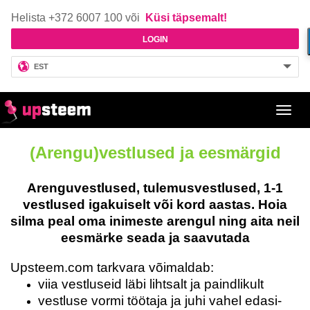
Helista +372 6007 100 või
Küsi täpsemalt!
LOGIN
EST
Toggl
navig
(Arengu)vestlused ja eesmärgid
Arenguvestlused, tulemusvestlused, 1-1
vestlused igakuiselt või kord aastas.
Hoia
silma peal oma inimeste arengul ning aita neil
eesmärke seada ja saavutada
Upsteem.com tarkvara võimaldab:
viia vestluseid läbi lihtsalt ja paindlikult
vestluse vormi töötaja ja juhi vahel edasi-