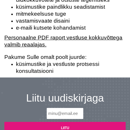
küsimustike paindlikku seadistamist
Ära jää ilma uudistest ja põnevatest lugudest
personaliarenduse valdkonnas
mitmekeelsuse tuge
vastamisvaate disaini
e-maili kutsete kohandamist
Personaalne PDF raport vestluse kokkuvõttega
Liitun
Ei, tänan
valmib reaalajas.
Pakume Sulle omalt poolt juurde:
küsimustike ja vestluste protsessi
konsultatsiooni
Liitu uudiskirjaga