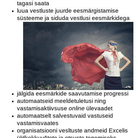
tagasi saata
luua vestluste juurde eesmärgistamise
süsteeme ja siduda vestlusi eesmärkidega
jälgida eesmärkide saavutamise progressi
automaatseid meeldetuletusi ning
vastamisaktiivsuse
online
ülevaadet
automaatselt salvestuvaid vastuseid
vastamisvaates
organisatsiooni vesltuste andmeid Excelis
LIITU UUDISKIRJAGA
üldkokkuvõtete ja otsuste tegemiseks