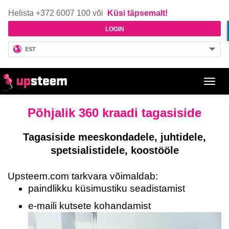
Helista +372 6007 100 või
Küsi täpsemalt!
LOGIN
EST
Toggl
navig
Põhjalik 360 kraadi tagasiside
Tagasiside meeskondadele, juhtidele,
spetsialistidele, koostööle
Upsteem.com tarkvara võimaldab:
paindlikku küsimustiku seadistamist
e-maili kutsete kohandamist