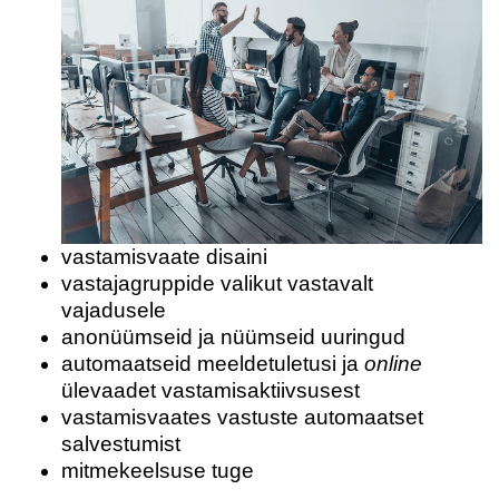
vastamisvaate disaini
vastajagruppide valikut vastavalt
vajadusele
anonüümseid ja nüümseid uuringud
automaatseid meeldetuletusi ja
online
ülevaadet vastamisaktiivsusest
vastamisvaates vastuste automaatset
salvestumist
LIITU UUDISKIRJAGA
mitmekeelsuse tuge
Ära jää ilma uudistest ja põnevatest lugudest