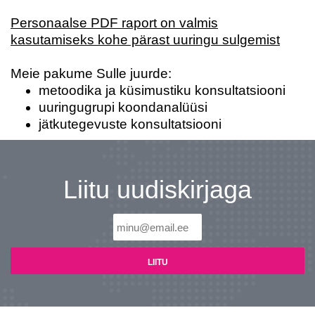
personaliarenduse valdkonnas
Personaalse PDF raport on valmis
kasutamiseks kohe pärast uuringu sulgemist
Meie pakume Sulle juurde:
Liitun
Ei, tänan
metoodika ja küsimustiku konsultatsiooni
uuringugrupi koondanalüüsi
jätkutegevuste konsultatsiooni
Liitu uudiskirjaga