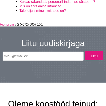
Kuidas rakendada personalihindamise süsteemi?
Mis on sotsiaalne intranet?
Talendijuhtimine - mis see on?
steem.com
või (+372) 6007 100.
Liitu uudiskirjaga
Oleme koostööd teinud: