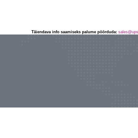
Täiendava info saamiseks palume pöörduda:
sales@up