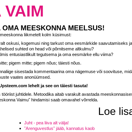
 VAIM
A OMA MEESKONNA MEELSUS!
t meeskonna liikmetelt kolm küsimust:
avalt oskusi, kogemusi ning tarkust oma eesmärkide saavutamiseks ja
elised suhted on head või põrnitseme altkulmu?
almis entusiastlikult tegutsema ja oma eesmärke ellu viima?
itte; pigem mitte; pigem nõus; täiesti nõus.
nnaliige sisestada kommentaarina oma nägemuse või soovituse, mida
emuste vaates anonüümsed.
steem.com lehelt ja see on täiesti tasuta!
tööriist juhtidele. Metoodika aitab varakult avastada meeskonnasise
Meeskonna Vaimu" hindamisi saab omavahel võrrelda.
Loe lis
Juht - pea liiva alt välja!
"Arenguvestlus" jääb, kannatus kaob