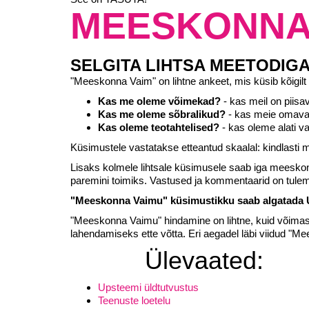
MEESKONNA
SELGITA LIHTSA MEETODIG
"Meeskonna Vaim" on lihtne ankeet, mis küsib kõigil
Kas me oleme võimekad?
- kas meil on piis
Kas me oleme sõbralikud?
- kas meie omavah
Kas oleme teotahtelised?
- kas oleme alati v
Küsimustele vastatakse etteantud skaalal: kindlasti m
Lisaks kolmele lihtsale küsimusele saab iga meesko
paremini toimiks. Vastused ja kommentaarid on tul
"Meeskonna Vaimu" küsimustikku saab algatada Up
"Meeskonna Vaimu" hindamine on lihtne, kuid võimas 
lahendamiseks ette võtta. Eri aegadel läbi viidud "
Ülevaated:
Upsteemi üldtutvustus
Teenuste loetelu