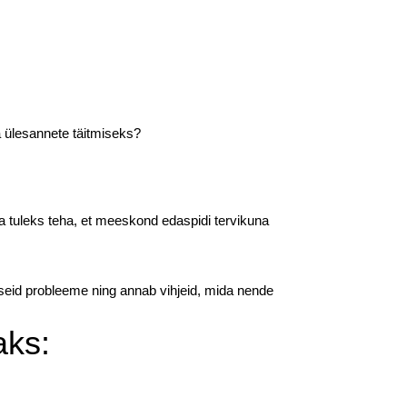
 ülesannete täitmiseks?
 tuleks teha, et meeskond edaspidi tervikuna
seid probleeme ning annab vihjeid, mida nende
aks: