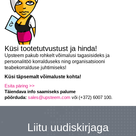
Küsi tootetutvustust ja hinda!
Upsteem pakub rohkelt võimalusi tagasisideks ja
personalitöö
korralduseks
ning organisatsiooni
teabekorralduse juhtimiseks!
Küsi täpsemalt võimaluste kohta!
Esita päring >>
Täiendava info saamiseks palume
pöörduda:
sales@upsteem.com
või (+372) 6007 100.
Liitu uudiskirjaga