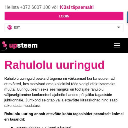
Helista +372 6007 100 või
Küsi täpsemalt!
LOGIN
EST
Toggl
navig
Rahulolu uuringud
Rahulolu uuringuid peaksid tegema nii väiksemad kui ka suuremad
ettevõtted, kes soovivad oma kollektiivi tööd veelgi efektiivsemaks
muuta. Uuringu peamiseks eesmärgiks on töötajate rahulolu
väljaselgitamine konkreetsel ajahetkel andes põhjaliku tagasiside
juhtkonnale. Juhtkond selgitab välja ettevõtte kitsaskohad ning saab
rakendada muudatusi.
Rahulolu uuring annab ettevõtte kohta tagasisidet peamiselt kolmel
eri tasandil:
organisatsiooni kui terviku tasand;