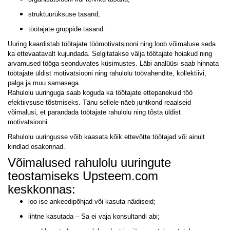
struktuurüksuse tasand;
töötajate gruppide tasand.
Uuring kaardistab töötajate töömotivatsiooni ning loob võimaluse seda
ka ettevaatavalt kujundada. Selgitatakse välja töötajate hoiakud ning
arvamused tööga seonduvates küsimustes. Läbi analüüsi saab hinnata
töötajate üldist motivatsiooni ning rahulolu töövahendite, kollektiivi,
palga ja muu sarnasega.
Rahulolu uuringuga saab koguda ka töötajate ettepanekuid töö
efektiivsuse tõstmiseks. Tänu sellele näeb juhtkond reaalseid
võimalusi, et parandada töötajate rahulolu ning tõsta üldist
motivatsiooni.
Rahulolu uuringusse võib kaasata kõik ettevõtte töötajad või ainult
kindlad osakonnad.
Võimalused rahulolu uuringute
teostamiseks Upsteem.com
keskkonnas:
loo ise ankeedipõhjad või kasuta näidiseid;
lihtne kasutada – Sa ei vaja konsultandi abi;