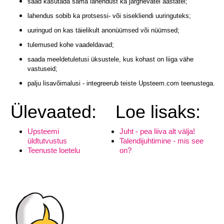
saad kasutada sama lahendust ka järgnevatel aastatel;
lahendus sobib ka protsessi- või sisekliendi uuringuteks;
uuringud on kas täielikult anonüümsed või nüümsed;
tulemused kohe vaadeldavad;
saada meeldetuletusi üksustele, kus kohast on liiga vähe
vastuseid;
palju lisavõimalusi - integreerub teiste Upsteem.com teenustega.
Ülevaated:
Loe lisaks:
Upsteemi
Juht - pea liiva alt välja!
üldtutvustus
Talendijuhtimine - mis see
Teenuste loetelu
on?