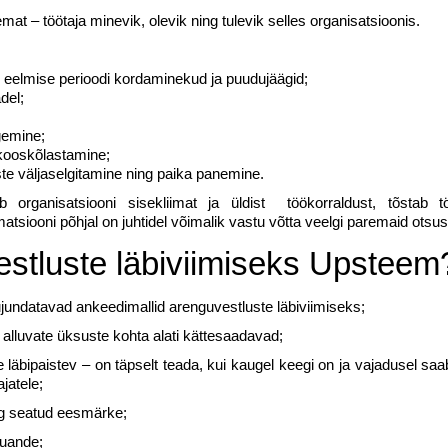
t – töötaja minevik, olevik ning tulevik selles organisatsioonis.
 - eelmise perioodi kordaminekud ja puudujäägid;
del;
gemine;
 kooskõlastamine;
te väljaselgitamine ning paika panemine.
 organisatsiooni sisekliimat ja üldist töökorraldust, tõstab tö
atsiooni põhjal on juhtidel võimalik vastu võtta veelgi paremaid otsus
estluste läbiviimiseks Upsteem
jundatavad ankeedimallid arenguvestluste läbiviimiseks;
LIITU UUDISKIRJAGA
 alluvate üksuste kohta alati kättesaadavad;
Ära jää ilma uudistest ja põnevatest lugudest
läbipaistev – on täpselt teada, kui kaugel keegi on ja vajadusel saa
jatele;
personaliarenduse valdkonnas
ng seatud eesmärke;
ruande;