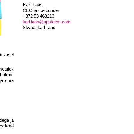
Karl Laas
CEO ja co-founder
+372 53 468213
karl.laas@upsteem.com
Skype: karl_laas
päevasel
metulek
bilikum
lja oma
idega ja
ks kord