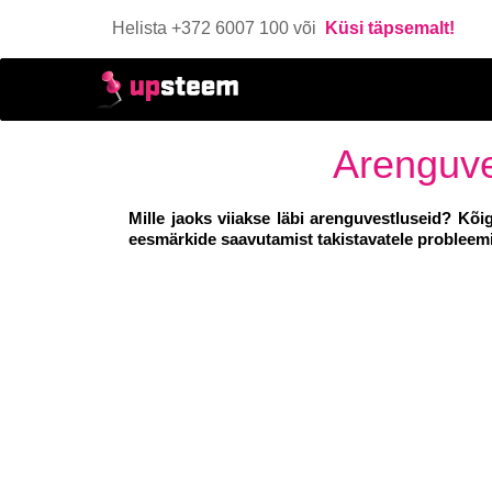
Helista +372 6007 100 või
Küsi täpsemalt!
Arenguve
Mille jaoks viiakse läbi arenguvestluseid? Kõi
eesmärkide saavutamist takistavatele probleemi