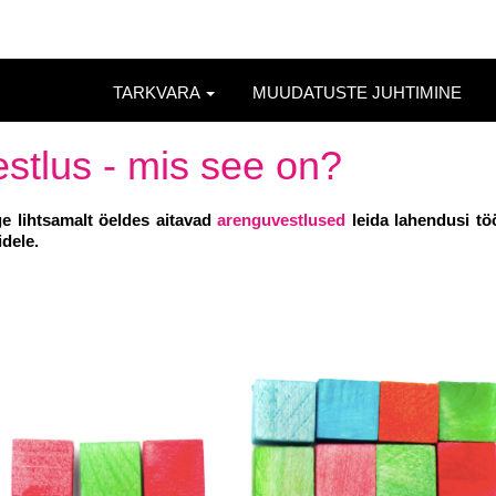
TARKVARA
MUUDATUSTE JUHTIMINE
stlus - mis see on?
ge lihtsamalt öeldes aitavad
arenguvestlused
leida lahendusi tö
dele.