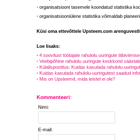
organisatsiooni tasemele koondatud statistika koo
organisatsiooniülene statistika võimaldab planeerid
Küsi oma ettevõttele Upsteem.com arenguvest
Loe lisaks:
4 soovitust töötajate rahulolu uuringute läbiviimis
Veebipõhine rahulolu uuringute keskkond säästab 
Külalispostitus: Kuidas kasutada rahulolu-uuringu
Kuidas kasutada rahulolu-uuringutest saadud infot
Mis on Upsteemil, mida teistel ei ole?
Kommenteeri:
Nimi:
E-mail: