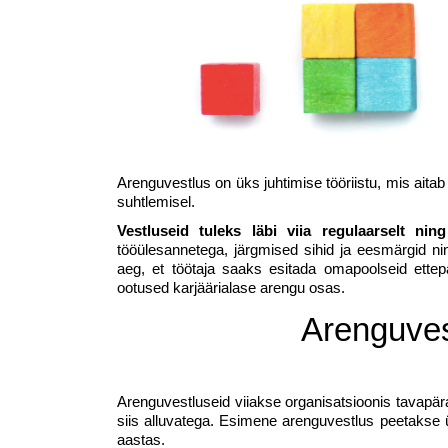
Arenguvestlus on üks juhtimise tööriistu, mis aita
suhtlemisel.
Vestluseid tuleks läbi viia regulaarselt ning 
tööülesannetega, järgmised sihid ja eesmärgid ni
aeg, et töötaja saaks esitada omapoolseid ettep
ootused karjäärialase arengu osas.
Arenguves
Arenguvestluseid viiakse organisatsioonis tavapäras
siis alluvatega. Esimene arenguvestlus peetakse 
aastas.