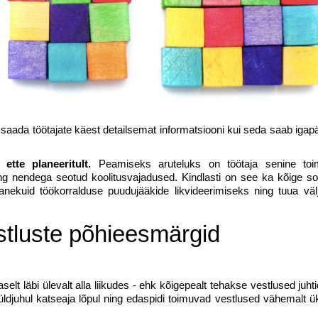
b saada töötajate käest detailsemat informatsiooni kui seda saab iga
ette planeeritult.
Peamiseks aruteluks on töötaja senine toi
ng nendega seotud koolitusvajadused. Kindlasti on see ka kõige so
anekuid töökorralduse puudujääkide likvideerimiseks ning tuua vä
tluste põhieesmärgid
elt läbi ülevalt alla liikudes - ehk kõigepealt tehakse vestlused juht
üldjuhul katseaja lõpul ning edaspidi toimuvad vestlused vähemalt ü