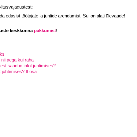
litusvajadustest;
Liitun
Ei, tänan
a edasist töötajate ja juhtide arendamist. Sul on alati ülevaade!
luste keskkonna
pakkum
ist
!
eks
nii aega kui raha
test saadud infot juhtimises?
 juhtimises? II osa