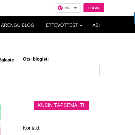
EST
LOGIN
ARENGU BLOGI
ETTEVÕTTEST
ABI
Otsi blogist:
öalaste
KÜSIN TÄPSEMALT!
Kontakt: