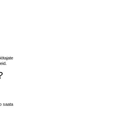
ötajate
eid.
?
b saata