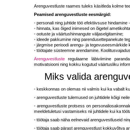
Arenguvestluste raames tuleks käsitleda kolme teema
Peamised arenguvestluste eesmärgid:
personali ning juhtide töö efektiivsuse hindamine
hinnata, kas õiged inimesed on õigetel ametikohta
ootuste ja väärtushinnangute väljaselgitamine;
ideede pakkumine ning parendusettepanekute te
järgmise perioodi arengu- ja tegevuseesmärkide
töötajate süsteemne arendamine. Koolitusvajadus
Arenguvestluste
regulaarne läbiviimine parandab
motivatsiooni ning kokku kogutud väärtusliku inform
Miks valida arenguv
keskkonnas on olemas nii valmis kui ka vabalt ku
arenguvestluste tulemused on juhtidele kõigi neile
arenguvestluste protsess on personaliosakonnale 
meeldetuletusi vastamiseks nii juhtidele kui ka tööta
töötaja saab näha eelnevaid arenguvestluseid ni
töötaja saab pärast arenguvestlust kokkuvõtva a