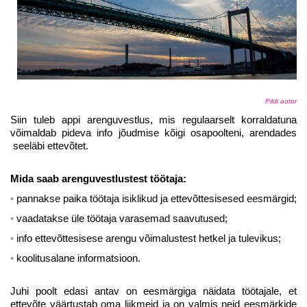
Pildi autor
Siin tuleb appi arenguvestlus, mis regulaarselt korraldatuna
võimaldab pideva info jõudmise kõigi osapoolteni, arendades
seeläbi ettevõtet.
Mida saab arenguvestlustest töötaja:
pannakse paika töötaja isiklikud ja ettevõttesisesed eesmärgid;
vaadatakse üle töötaja varasemad saavutused;
info ettevõttesisese arengu võimalustest hetkel ja tulevikus;
koolitusalane informatsioon.
Juhi poolt edasi antav on eesmärgiga näidata töötajale, et
ettevõte väärtustab oma liikmeid ja on valmis neid eesmärkide