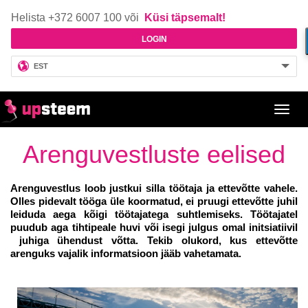
Helista +372 6007 100 või
Küsi täpsemalt!
LOGIN
EST
Toggl
navig
Arenguvestluste eelised
Arenguvestlus loob justkui silla töötaja ja ettevõtte vahele.
Olles pidevalt tööga üle koormatud, ei pruugi ettevõtte juhil
leiduda aega kõigi töötajatega suhtlemiseks. Töötajatel
puudub aga tihtipeale huvi või isegi julgus omal initsiatiivil
juhiga ühendust võtta. Tekib olukord, kus ettevõtte
arenguks vajalik informatsioon jääb vahetamata.