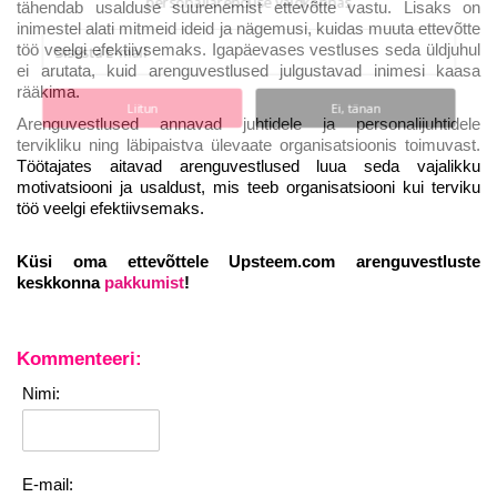
personaliarenduse valdkonnas
tähendab usalduse suurenemist ettevõtte vastu. Lisaks on
inimestel alati mitmeid ideid ja nägemusi, kuidas muuta ettevõtte
töö veelgi efektiivsemaks. Igapäevases vestluses seda üldjuhul
ei arutata, kuid arenguvestlused julgustavad inimesi kaasa
rääkima.
Liitun
Ei, tänan
Arenguvestlused annavad juhtidele ja personalijuhtidele
tervikliku ning läbipaistva ülevaate organisatsioonis toimuvast.
Töötajates aitavad arenguvestlused luua seda vajalikku
motivatsiooni ja usaldust, mis teeb organisatsiooni kui terviku
töö veelgi efektiivsemaks.
Küsi oma ettevõttele Upsteem.com arenguvestluste
keskkonna
pakkumist
!
Kommenteeri:
Nimi:
E-mail: