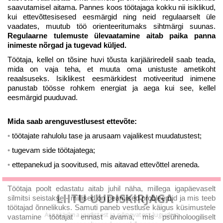
saavutamisel aitama. Pannes koos töötajaga kokku nii isiklikud,
kui ettevõttesisesed eesmärgid ning neid regulaarselt üle
vaadates, muutub töö orienteeritumaks sihtmärgi suunas.
Regulaarne tulemuste ülevaatamine aitab paika panna
inimeste nõrgad ja tugevad küljed.
Töötaja, kellel on tõsine huvi tõusta karjääriredelil saab teada,
mida on vaja teha, et muuta oma unistuste ametikoht
reaalsuseks. Isiklikest eesmärkidest motiveeritud inimene
panustab töösse rohkem energiat ja aega kui see, kellel
eesmärgid puuduvad.
Mida saab arenguvestlusest ettevõte:
töötajate rahulolu tase ja arusaam vajalikest muudatustest;
tugevam side töötajatega;
ettepanekud ja soovitused, mis aitavad ettevõttel areneda.
Töötaja poolt edastatu aitab juhil näha, millega igapäevaselt
LIITU UUDISKIRJAGA
silmitsi seistakse - millised on peamised probleemid ja mis teeb
töötajad õnnelikuks. Samuti paneb vestluse käigus küsimustele
Ära jää ilma uudistest ja põnevatest lugudest
vastamine töötajat ennast avama, mis psühholoogiliselt