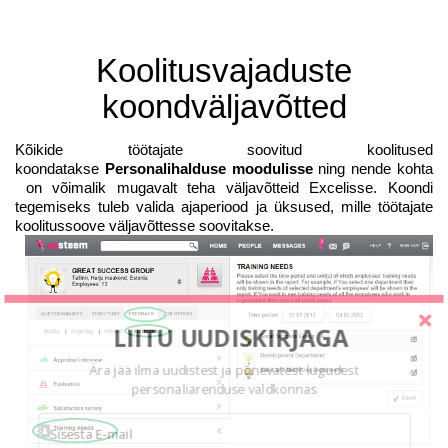
Koolitusvajaduste
koondväljavõtted
Kõikide töötajate soovitud koolitused
koondatakse
Personalihalduse moodulisse
ning nende kohta
on võimalik mugavalt teha väljavõtteid Excelisse. Koondi
tegemiseks tuleb valida ajaperiood ja üksused, mille töötajate
koolitussoove väljavõttesse soovitakse.
LIITU UUDISKIRJAGA
Ära jää ilma uudistest ja põnevatest lugudest
personaliarenduse valdkonnas