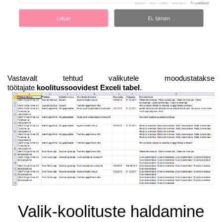
Liitun
Ei, tänan
Vastavalt tehtud valikutele moodustatakse
töötajate
koolitussoovidest Exceli tabel
.
Valik-koolituste haldamine