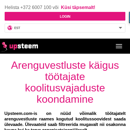
Helista +372 6007 100 või
Küsi täpsemalt!
LOGIN
EST
Toggl
navig
Arenguvestluste käigus
töötajate
koolitusvajaduste
koondamine
Upsteem.com
-is on nüüd võimalik töötajatelt
arenguvestluste raames kogutud koolitussoovidest saada
ülevaade. Ülevaateid saab filtreerida mugavalt nii osakonna
kaupa kui ka terve organisatsiooniüleselt.