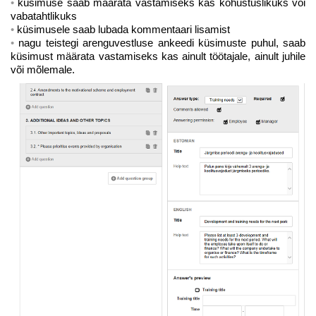
küsimuse saab määrata vastamiseks kas kohustuslikuks või
vabatahtlikuks
küsimusele saab lubada kommentaari lisamist
nagu teistegi arenguvestluse ankeedi küsimuste puhul, saab
küsimust määrata vastamiseks kas ainult töötajale, ainult juhile
või mõlemale.