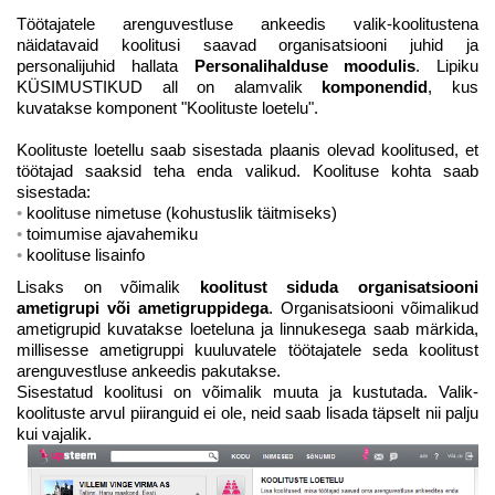
Töötajatele arenguvestluse ankeedis valik-koolitustena
näidatavaid koolitusi saavad organisatsiooni juhid ja
personalijuhid hallata
Personalihalduse moodulis
. Lipiku
KÜSIMUSTIKUD all on alamvalik
komponendid
, kus
kuvatakse komponent "Koolituste loetelu".
Koolituste loetellu saab sisestada plaanis olevad koolitused, et
töötajad saaksid teha enda valikud. Koolituse kohta saab
sisestada:
koolituse nimetuse (kohustuslik täitmiseks)
toimumise ajavahemiku
koolituse lisainfo
Lisaks on võimalik
koolitust siduda organisatsiooni
ametigrupi või ametigruppidega
. Organisatsiooni võimalikud
ametigrupid kuvatakse loeteluna ja linnukesega saab märkida,
millisesse ametigruppi kuuluvatele töötajatele seda koolitust
arenguvestluse ankeedis pakutakse.
Sisestatud koolitusi on võimalik muuta ja kustutada. Valik-
koolituste arvul piiranguid ei ole, neid saab lisada täpselt nii palju
kui vajalik.