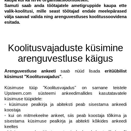
Samuti saab anda töötajatele
ametigruppide kaupa ette
valik-koolitusi
, mille seast töötajad endale meelepärased
välja saavad valida ning arenguvestluses koolitussoovidena
esitada.
Koolitusvajaduste küsimine
arenguvestluse käigus
Arenguvestluse ankeeti
saab nüüd lisada
eritüübilist
küsimust "Koolitusvajadus"
.
Küsimuse tüüp "Koolitusvajadus" on sarnane teistele
Upsteem.com süsteemi ankeedimallides kasutatavatele
küsimuse tüüpidele:
küsimuse pealkirja ja abiteksti peab sisestama ankeedi
koostaja
kui on mitmekeelne ankeet, siis peab koostaja tõlkima ja
sisestama küsimuse pealkirja ja abitekti kõikides ankeedi
keeltes