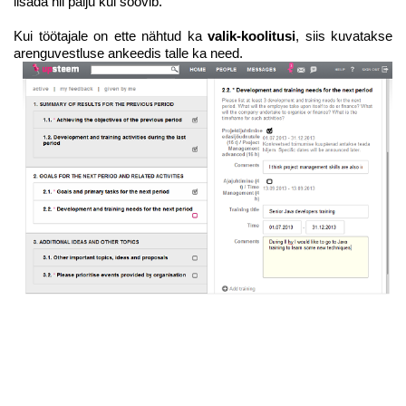
lisada nii palju kui soovib.
Kui töötajale on ette nähtud ka
valik-koolitusi
, siis kuvatakse
arenguvestluse ankeedis talle ka need.