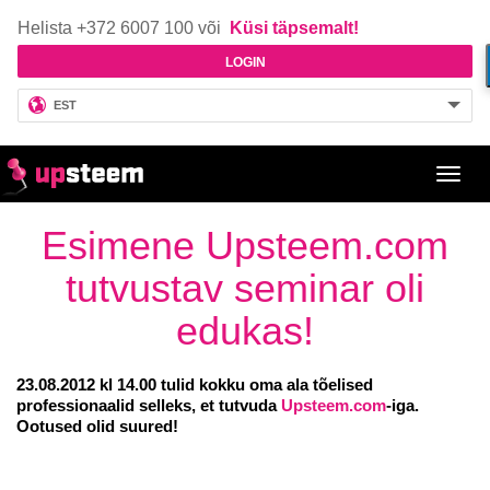
Helista +372 6007 100 või
Küsi täpsemalt!
LOGIN
EST
Toggl
navig
Esimene Upsteem.com
tutvustav seminar oli
edukas!
23.08.2012 kl 14.00 tulid kokku oma ala tõelised
professionaalid selleks, et tutvuda
Upsteem.com
-iga.
Ootused olid suured!