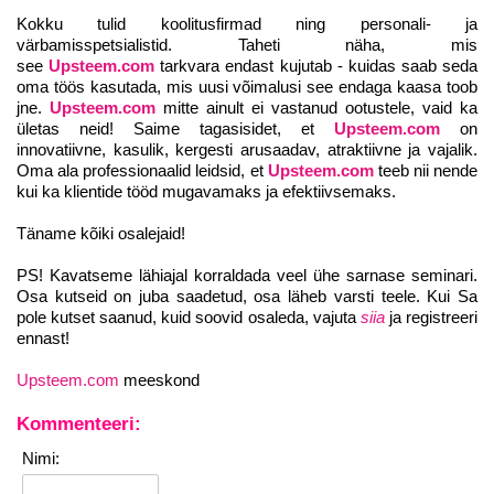
Kokku tulid koolitusfirmad ning personali- ja
värbamisspetsialistid. Taheti näha, mis
see
Upsteem.com
tarkvara endast kujutab - kuidas saab seda
oma töös kasutada, mis uusi võimalusi see endaga kaasa toob
jne.
Upsteem.com
mitte ainult ei vastanud ootustele, vaid ka
ületas neid! Saime tagasisidet, et
Upsteem.com
on
innovatiivne, kasulik, kergesti arusaadav, atraktiivne ja vajalik.
Oma ala professionaalid leidsid, et
Upsteem.com
teeb nii nende
kui ka klientide tööd mugavamaks ja efektiivsemaks.
Täname kõiki osalejaid!
PS! Kavatseme lähiajal korraldada veel ühe sarnase seminari.
Osa kutseid on juba saadetud, osa läheb varsti teele. Kui Sa
pole kutset saanud, kuid soovid osaleda, vajuta
siia
ja registreeri
ennast!
Upsteem.com
meeskond
Kommenteeri:
Nimi: