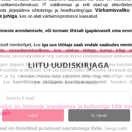
olitamisvõimekust. IT valdkonnas ja eriti start-up ettevõtete
eda järjepideva sihtotsingu ja
headhunting'uga
.
Värbamisvaliku
e juhiga
, kes on alati värbamisprotsessi kaasatud.
imeste arendamisele, või tormate lihtsalt igapäevaselt oma ees
selt mentorõpet, kus
iga uus töötaja saab endale saabudes mento
e sisseelamiskoolituse, kus viiakse töötaja kurssi kõigi et
usta, personalipoliitikat ning samuti teeme kindlustusalase lühikursu
LIITU UUDISKIRJAGA
gem õpipoisi õpe juba kogenumate kolleegide käe all. Kuna kasut
oostööle ja tiimitööle. Ehk siis toimub pidev tiimisisene üksteiselt õ
Ära jää ilma uudistest ja põnevatest lugudest
et ja ka soovitusi, kuidas asju paremini teha ning mis kõige olu
i, kus
kaardistame töötajate koolitusvajadused
. Nendest l
personaliarenduse valdkonnas
Inslys on inimeste arendamise ja kultuuriga kõik ko
õdad?
Liitun
Ei, tänan
sed on õnnelikud ja tulevad naeratusega tööle
. Seega tuleb