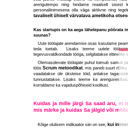
arengutempo ning hindame reaalselt sisest ko
personaliinimesena olla väga aktiivne ning tegel
tavaliselt ühiselt värvatava ametikoha otses
Kas startupis on ka aega tähelepanu pöörata in
suunas?
Uute töötajate arendamise osas kasutame peami
teda toetab. Lisaks teeme uutele töötajatel
tegevusvaldkondade tööga, selgitatakse ettevõtte ta
Olemasolevate töötajate puhul toimub samuti pi
töös
Scrum metoodikat
, mis paneb suurt rõhku k
vaadatakse üle üksteise töid, antakse tagasisid
tunnustatakse. Lisaks teeme ka arenguvestlus
korraldame ka vajaduspõhiseid koolitusi.
Kuidas ja mille järgi Sa saad aru, et 
mis märke ja kuidas Sa jälgid või mõ
Kõige olulisem indikaator siin on see,
kui inime