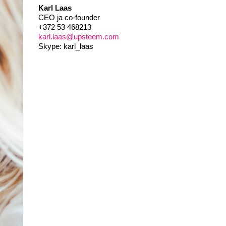
Karl Laas
CEO ja co-founder
+372 53 468213
karl.laas@upsteem.com
Skype: karl_laas