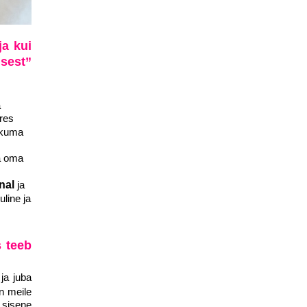
ja kui
isest”
a
ures
likuma
ja oma
nal
ja
uline ja
s teeb
ja juba
n meile
 sisene