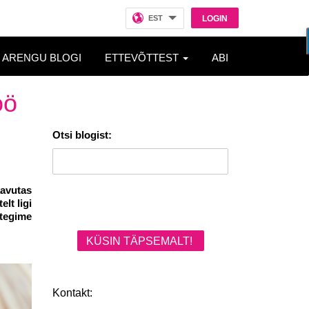
EST
LOGIN
ARENGU BLOGI
ETTEVÕTTEST
ABI
öö
Otsi blogist:
aavutas
lt ligi
 tegime
KÜSIN TÄPSEMALT!
Kontakt: