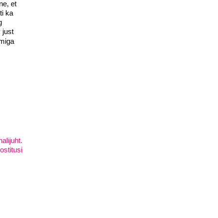
ne, et
ti ka
g
 just
imiga
lijuht.
ostitusi