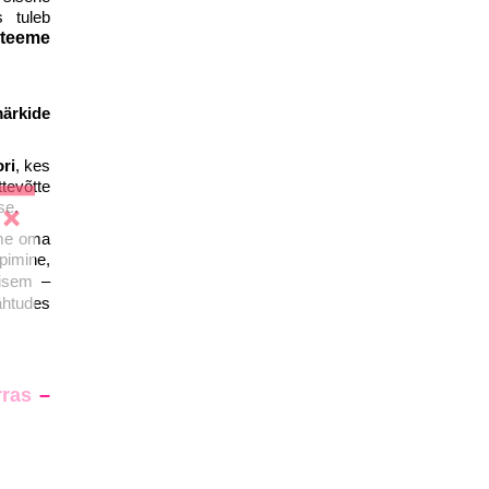
s tuleb
 teeme
märkide
ri
, kes
tevõtte
se.
ame oma
ppimine,
lisem –
ähtudes
rras –