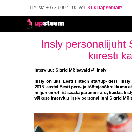
Helista +372 6007 100 või
Küsi täpsemalt!
Insly personalijuht
kiiresti k
Intervjuu: Sigrid Mõisavald @ Insly
Insly on üks Eesti fintech startup-idest. Ins
2015. aastal Eesti pere- ja töötajasõbralikuma et
miljon eurot. Et saada paremini aru, kuidas Insl
väikese intervjuu Insly personalijuhi Sigrid Mõi