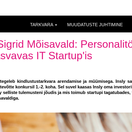
TARKVARA
MUUDATUSTE JUHTIMINE
 Sigrid Mõisavald: Personalit
asvavas IT Startup'is
ly tegeleb kindlustustarkvara arendamise ja müümisega. Insly s
tevõtte konkursil 1.-2. koha. Sel suvel kaasas Insly oma investorite
y selliste tulemusteni jõudis ja mis toimub startupi tagatubades,
savaldiga.