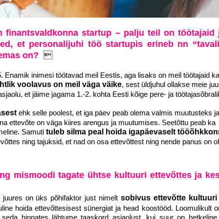
 finantsvaldkonna startup – palju teil on töötajaid 
ed, et personalijuhi töö startupis erineb nn “taval
olemas on?

Enamik inimesi töötavad meil Eestis, aga lisaks on meil töötajaid k
htlik voolavus on meil väga väike
, sest üldjuhul ollakse meie ju
sjaolu, et jäime jagama 1.-2. kohta Eesti kõige pere- ja töötajasõbra
asest
ehk selle poolest, et iga päev peab olema valmis muutusteks 
a ettevõte on väga kiires arengus ja muutumises. Seetõttu peab ka
meline. Samuti
tuleb
silma peal hoida igapäevaselt tööõhkkon
võttes ning tajuksid, et nad on osa ettevõttest ning nende panus on ol
ing mismoodi tagate ühtse kultuuri ettevõttes ja ke
 juures on üks põhifaktor just nimelt
sobivus ettevõtte kultuuri
ine hoida ettevõttesisest sünergiat ja head koostööd. Loomulikult o
 seda hinnates lähtume taaskord asjaolust, kui suur on hetkeline