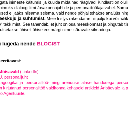
gata inimeste käitumisi ja kuulda mida nad räägivad. Kindlasti on oluli
POWERED BY
toimuks dialoog tiimi-/osakonnajuhtide ja personalitöötaja vahel. Samu
mused ei jääks niisama seisma, vaid nende põhjal tehakse analüüs nin
 eeskuju ja suhtumist.
Meie Inslys rakendame nii palju kui võimalik
e
“ tekkimist. See tähendab, et juht on osa meeskonnast ja pingutab ti
gutsetakse ühiselt ühise eesmärgi nimel säravate silmadega.
si lugeda nende
BLOGIST
ueeritavast:
 Mõisavald
(
LinkedIn)
Ü, personalijuht
agoogika ja personalitöö- ning arenduse alase haridusega persona
n kirjutanud personalitöö valdkonna kohaseid artikleid Äripäevale ja p
fo Agentuurile.