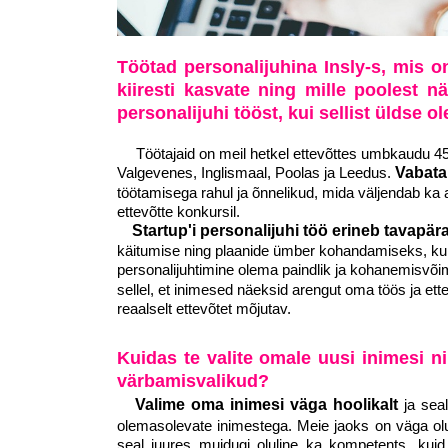
Töötad personalijuhina Insly-s, mis on
kiiresti kasvate ning mille poolest nä
personalijuhi tööst, kui sellist üldse 
Töötajaid on meil hetkel ettevõttes umbkaudu 45. 
Valgevenes, Inglismaal, Poolas ja Leedus.
Vabata
töötamisega rahul ja õnnelikud, mida väljendab ka a
ettevõtte konkursil.
Startup'i personalijuhi töö erineb tavapär
käitumise ning plaanide ümber kohandamiseks, kun
personalijuhtimine olema paindlik ja kohanemisvõi
sellel, et inimesed näeksid arengut oma töös ja ette
reaalselt ettevõtet mõjutav.
Kuidas te valite omale uusi inimesi n
värbamisvalikud?
Valime oma inimesi väga hoolikalt
ja seal
olemasolevate inimestega. Meie jaoks on väga olul
seal juures muidugi oluline ka kompetents, kuid