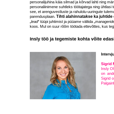
personalijuhina käia silmad ja kõrvad lahti ning mär
personaliinimene suhtleks töötajatega ning ühtlasi 
see, et arenguvestluste ja rahulolu-uuringute tule
parendusplaan.
Tihti alahinnatakse ka juhtide
„
lead
“ tüüpi juhtimist ja püüame vältida „
managerid
koos. Mul on suur rõõm töötada ettevõttes, kus te
Insly töö ja tegemiste kohta võite eda
Intervj
Sigrid
Insly O
on andr
Sigrid o
Palgain