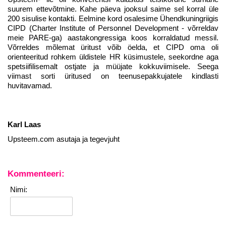
suurem ettevõtmine. Kahe päeva jooksul saime sel korral üle
200 sisulise kontakti. Eelmine kord osalesime Ühendkuningriigis
CIPD (Charter Institute of Personnel Development - võrreldav
meie PARE-ga) aastakongressiga koos korraldatud messil.
Võrreldes mõlemat üritust võib öelda, et CIPD oma oli
orienteeritud rohkem üldistele HR küsimustele, seekordne aga
spetsiifilisemalt ostjate ja müüjate kokkuviimisele. Seega
viimast sorti üritused on teenusepakkujatele kindlasti
huvitavamad.
Karl Laas
Upsteem.com asutaja ja tegevjuht
Kommenteeri:
Nimi: