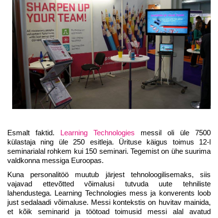
Esmalt faktid.
Learning Technologies
messil oli üle 7500
külastaja ning üle 250 esitleja. Ürituse käigus toimus 12-l
seminarialal rohkem kui 150 seminari. Tegemist on ühe suurima
valdkonna messiga Euroopas.
Kuna personalitöö muutub järjest tehnoloogilisemaks, siis
vajavad ettevõtted võimalusi tutvuda uute tehniliste
lahendustega. Learning Technologies mess ja konverents loob
just sedalaadi võimaluse. Messi kontekstis on huvitav mainida,
et kõik seminarid ja töötoad toimusid messi alal avatud