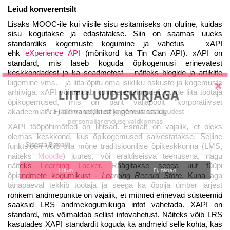
Leiud konverentsilt
Lisaks MOOC-ile kui viisile sisu esitamiseks on oluline, kuidas
sisu kogutakse ja edastatakse. Siin on saamas uueks
standardiks kogemuste kogumine ja vahetus – xAPI
ehk
eXperience API
(mõnikord ka Tin Can API). xAPI on
standard, mis laseb koguda õpikogemusi erinevatest
keskkondadest ja ka seadmetest – näiteks blogide ja artiklite
lugemine vms. - ja liita õpitu oma isikliku oskuste ja kogemuste
LIITU UUDISKIRJAGA
arhiiviga. xAPI võimaldab kompetentsimudeli juurde liita töötaja
õpikogemused, mis on pärit väljapoolt "korporatiivset
Ära jää ilma uudistest ja põnevatest lugudest
akadeemiat". Ei ole vahet, kust kogemus saadi.
personaliarenduse valdkonnas
XAPI tööpõhimõtted on lihtsad. Esmalt on vajalik, et oleks
olemas keskkond, kus õpikogemused salvestatakse. Selline
funktsioon võib olla mõne traditsioonilise õpikeskkonna (LMS,
näiteks
Moodle
) juures, või eraldiseisva teenusena, nagu
näiteks
Learning Locker
. Räägitakse seega uut tüüpi
Liitun
Ei, tänan
õpiandmete kogumikust -
Learning Record Store
. Kuna aga
tänapäeval tekkib töötaja ja seega ka õppija ümber järjest
rohkem andmepunkte on vajalik, et mitmed erinevad süsteemid
saaksid LRS andmekogumikuga infot vahetada. XAPI on
standard, mis võimaldab sellist infovahetust. Näiteks võib LRS
kasutades XAPI standardit koguda ka andmeid selle kohta, kas