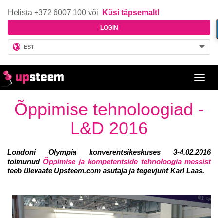
Helista +372 6007 100 või
Küsi täpsemalt!
LOGIN
EST
Toggl
navig
Õppimise tehnoloogiad -
L&D 2016
Londoni Olympia konverentsikeskuses 3-4.02.2016
toimunud
Õppimise ja kompetentside tehnoloogia messist
teeb ülevaate Upsteem.com asutaja ja tegevjuht Karl Laas.