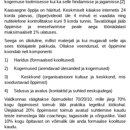
kogemuse tootmisesse kui ka selle hindamisse ja jagamisse.[2]
Kaasaegne õppija on häiritud. Keskmiselt käiakse internetis 24
korda päevas, (õppe)videoid üle 4 minuti ei vaadata ning
nutitelefone kontrollitakse kuni 9 korda tunnis. Tavatöötajal jääb
õppimise ja eneseharimise peale aega töönädalast
maksimaalselt 1% ulatuses.
Seega on ülioluline, millist materjali ja kui mugavalt selle aja
sees töötajatele pakkuda. Ollakse veendunud, et õppimine
koondab neli komponenti:
1) Haridus (formaalsed koolitused)
2) Kogemused (arendavad ülesanded ja kogemused)
3) Keskkond (organisatsiooni kultuur ja keskkond, mis
soodustavad õppimist)
4) Sidusus ja avatus (kontaktid ja suhted eeskujudega)
Valdkonnas räägitakse õpimudelist 70/20/10, mille järgi 70%
kogu õppimisest toimub läbi praktika tegelikul töökohal.
Ülejäänud 20% õppimisest toimub avatud suhtlemise kaudu
teiste inimestega läbi
coachingu
, tagasiside ja võrgustike. Vaid
10% kogu õpitavast on võimalik üle anda formaalse koolituse
kaudu.