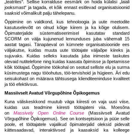
„teatrites“. Sellise korralduse eesmärk on hoida külalisi „laiali
jooksmast“ ja tagada, et kõik ennast esitlevad organisatsioonid
saaksid võimalikult palju tähelepanu.
Õppimine on valdkond, kus tehnoloogia ja uute meetodite
kasutuselevõtt on olnud kõige kiirem ja ka kõige olulisem.
Õpimaterjalide süstematiseerimisel kasutatav standard
SCORM on välja kujunenud lennunduses juba vähemalt 15
aastat tagasi. Tänapäeval on kümnete organisatsioonide ees
väljakutse, kuidas muuta uute töötajate väljaõpe kiireks ja
sujuvaks. Kuidas selleks kasutada juba inimeste taskutes
olevaid nutitelefone ning kuidas kaasata õpimisse ja õpetamisse
kõik töötajad. Õppimine töökohal on seotud selliste elu ja surma
küsimustega nagu tööohutus, töö-tervishoid ja hügieen. Äri edu
seisukohast on määrava tähtsusega klienditeeninduse kvaliteet
ja töö efektiivsus.
Massiivselt Avatud Võrgupõhine Õpikogemus
Kuna väliskeskkond muutub väga kiiresti on vaja uusi viise,
kuidas uus teadmine kiiresti töötajateni viia. Moesõna
on
Massively Open Online Course
(Massiivselt Avatud
Võrgupõhine Õpikogemus). See on kontseptsioon ja püüe selle
poole, et töötajatele vajalikud õpimaterjalid oleksid pidevalt
kättesaadavad, interaktiivsed ja kaasaksid ka kolleege