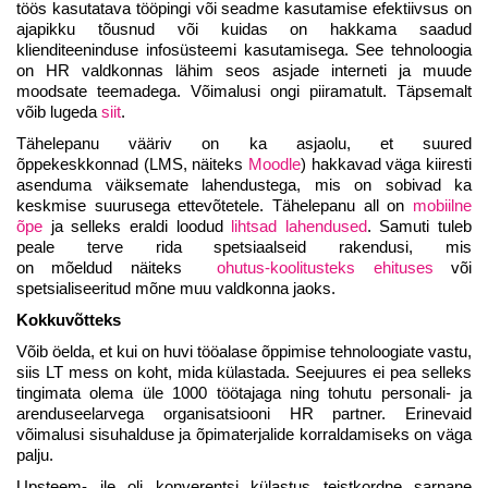
töös kasutatava tööpingi või seadme kasutamise efektiivsus on
ajapikku tõusnud või kuidas on hakkama saadud
klienditeeninduse infosüsteemi kasutamisega. See tehnoloogia
on HR valdkonnas lähim seos asjade interneti ja muude
moodsate teemadega. Võimalusi ongi piiramatult. Täpsemalt
võib lugeda
siit
.
Tähelepanu vääriv on ka asjaolu, et suured
õppekeskkonnad (LMS, näiteks
Moodle
) hakkavad väga kiiresti
asenduma väiksemate lahendustega, mis on sobivad ka
keskmise suurusega ettevõtetele. Tähelepanu all on
mobiilne
õpe
ja selleks eraldi loodud
lihtsad lahendused
. Samuti tuleb
peale terve rida spetsiaalseid rakendusi, mis
on mõeldud näiteks
ohutus-koolitusteks ehituses
või
spetsialiseeritud mõne muu valdkonna jaoks.
Kokkuvõtteks
Võib öelda, et kui on huvi tööalase õppimise tehnoloogiate vastu,
siis LT mess on koht, mida külastada. Seejuures ei pea selleks
tingimata olema üle 1000 töötajaga ning tohutu personali- ja
arenduseelarvega organisatsiooni HR partner. Erinevaid
võimalusi sisuhalduse ja õpimaterjalide korraldamiseks on väga
palju.
Upsteem- ile oli konverentsi külastus teistkordne sarnane