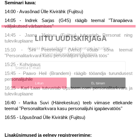
Seminari kava:
14:00 - Avasõnad Ülle Kivirähk (Fujitsu)
14:05 - Indrek Sarjas (G4S) räägib teemal "Tänapäeva
väljakutsed värbamises"
14:45 - Jaana Jõgisuu (Fujitsu) tutvustab Personat ning
LIITU UUDISKIRJAGA
tulevikuplaane
Ära jää ilma uudistest ja põnevatest lugudest
15:10 - Sirli Peetrimägi (Veho) võtab sõna teemal
personaliarenduse valdkonnas
"Personalitarkvara kasu personalijuhi igapäeva töös"
15:25 - Kohvipaus
15:45 - Paavo Heil (Brandem) räägib tööandja turundusest
personalijuhile
Liitun
Ei, tänan
16:15 - Karl Laas tutvustab Upsteem.com personalitarkvara ja
tulevikuplaane
16:40 - Marika Suvi (Häirekeskus) teeb viimase ettekande
teemal "Personalitarkvara kasu personalijuhi igapäevatöös"
16:55 - Lõpusõnad Ülle Kivirähk (Fujitsu)
Lisaküsimused ja eelnev registreerimine: