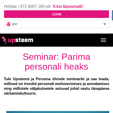
Helista +372 6007 100 või
Küsi täpsemalt!
LOGIN
EST
Toggl
navig
Seminar: Parima
personali heaks
Tule Upsteemi ja Persona ühisele seminarile ja saa teada,
m
illised on trendid personali motiveerimises ja arendamises
ning millistele väljakutsetele astuvad juhid vastu tänapäeva
värbamiskultuuris.