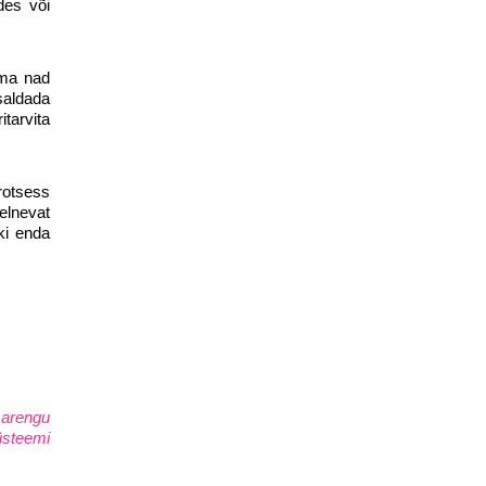
des või
ema nad
saldada
tarvita
rotsess
eelnevat
ki enda
 arengu
üsteemi