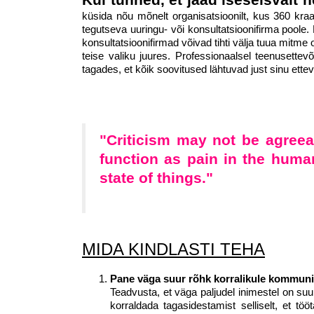
küsida nõu mõnelt organisatsioonilt, kus 360 kraa
tegutseva uuringu- või konsultatsioonifirma poole.
konsultatsioonifirmad võivad tihti välja tuua mitme 
teise valiku juures. Professionaalsel teenusettevõ
tagades, et kõik soovitused lähtuvad just sinu ette
"Criticism may not be agreeab
function as pain in the hum
state of things."
-Winsto
MIDA KINDLASTI TEHA
Pane väga suur rõhk korralikule kommuni
Teadvusta, et väga paljudel inimestel on suu
korraldada tagasidestamist selliselt, et tö