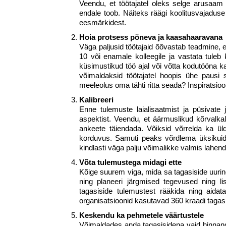
Veendu, et töötajatel oleks selge arusaam t
endale toob. Näiteks räägi koolitusvajaduse p
eesmärkidest.
Hoia protsess põneva ja kaasahaaravana
Väga paljusid töötajaid õõvastab teadmine, e
10 või enamale kolleegile ja vastata tuleb
küsimustikud töö ajal või võtta kodutööna k
võimaldaksid töötajatel hoopis ühe pausi 
meeleolus oma tähti ritta seada? Inspiratsiooni
Kalibreeri
Enne tulemuste laialisaatmist ja püsivate
aspektist. Veendu, et äärmuslikud kõrvalkal
ankeete täiendada. Võiksid võrrelda ka ül
korduvus. Samuti peaks võrdlema üksikuid tu
kindlasti väga palju võimalikke valmis lahend
Võta tulemustega midagi ette
Kõige suurem viga, mida sa tagasiside uurin
ning planeeri järgmised tegevused ning lis
tagasiside tulemustest rääkida ning aidat
organisatsioonid kasutavad 360 kraadi tagas
Keskendu ka pehmetele väärtustele
Võimaldades anda tagasisidena vaid hinnanguid