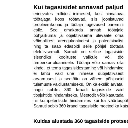
Kui tagasisidet annavad paljud
erinevates rollides inimesed, kes hinnatava
töötajaga koos töötavad, siis joonistuvad
probleemkohad ja töötaja tugevused paremini
esile. See omakorda annab töötajale
põhjalikuma ja objektiivsema ülevaate oma
võimalikest arengukohtadest ja potentsiaalist
ning ta saab edaspidi selle põhjal töötada
efektiivsemalt. Samuti on selline tagasiside
sisendiks koolituste valikule või töö
ümberkorraldamisele. Töötaja võib samas olla
kindel, et tema tagasisidestamine või hindamine
ei lähtu vaid ühe inimese subjektiivsest
arvamusest ja seetõttu on vähem põhjuseid
tulemuste vaidlustamiseks. On ka ekslik arvata,
nagu sobiks 360 kraadi tagasiside vaid
tippjuhtide hindamiseks. Meetodit võib kasutada
nii kompetentside hindamises kui ka väärtuspõhi
Samuti sobib 360 kraadi tagasiside meetod ka kat
Kuidas alustada 360 tagasiside protses