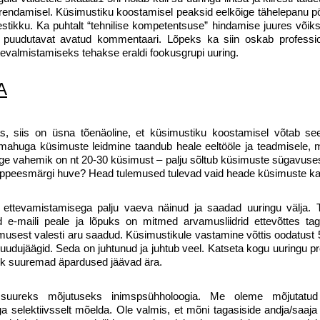
e arendamisel. Küsimustiku koostamisel peaksid eelkõige tähelepanu 
mestikku. Ka puhtalt “tehnilise kompetentsuse” hindamise juures võik
 puudutavat avatud kommentaari. Lõpeks ka siin oskab professi
ettevalmistamiseks tehakse eraldi fookusgrupi uuring.
A
s, siis on üsna tõenäoline, et küsimustiku koostamisel võtab se
ahuga küsimuste leidmine taandub heale eeltööle ja teadmisele, 
 õige vahemik on nt 20-30 küsimust – palju sõltub küsimuste sügavuse
 lõppeesmärgi huve? Head tulemused tulevad vaid heade küsimuste k
a ettevamistamisega palju vaeva näinud ja saadad uuringu välja. 
e-maili peale ja lõpuks on mitmed arvamusliidrid ettevõttes tag
musest valesti aru saadud. Küsimustikule vastamine võttis oodatust 
udujäägid. Seda on juhtunud ja juhtub veel. Katseta kogu uuringu pr
k suuremad äpardused jäävad ära.
 suureks mõjutuseks inimspsühholoogia. Me oleme mõjutatud
a selektiivsselt mõelda. Ole valmis, et mõni tagasiside andja/saaja 