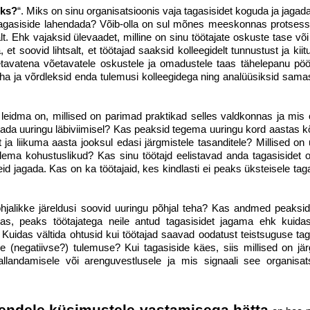
ks?
“. Miks on sinu organisatsioonis vaja tagasisidet koguda ja jaga
 tagasiside lahendada? Võib-olla on sul mõnes meeskonnas protsessi
valt. Ehk vajaksid ülevaadet, milline on sinu töötajate oskuste tase võ
et soovid lihtsalt, et töötajad saaksid kolleegidelt tunnustust ja kiit
tetavatena võetavatele oskustele ja omadustele taas tähelepanu pöö
aha ja võrdleksid enda tulemusi kolleegidega ning analüüsiksid sama
leidma on, millised on parimad praktikad selles valdkonnas ja mis 
stada uuringu läbiviimisel? Kas peaksid tegema uuringu kord aastas k
 ja liikuma aasta jooksul edasi järgmistele tasanditele? Millised on
ma kohustuslikud? Kas sinu töötajd eelistavad anda tagasisidet o
 jagada. Kas on ka töötajaid, kes kindlasti ei peaks üksteisele taga
jalikke järeldusi soovid uuringu põhjal teha? Kas andmed peaksi
das, peaks töötajatega neile antud tagasisidet jagama ehk kuida
uidas vältida ohtusid kui töötajad saavad oodatust teistsuguse tag
e (negatiivse?) tulemuse? Kui tagasiside käes, siis millised on jä
andamisele või arenguvestlusele ja mis signaali see organisats
 nendele küsimustele vastamisega hätta