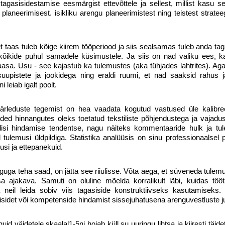
agasisidestamise eesmärgist ettevõttele ja sellest, millist kasu se
laneerimisest. isikliku arengu planeerimistest ning teistest strateeg
Liitun
Ei, tänan
t taas tuleb kõige kiirem tööperiood ja siis sealsamas tuleb anda ta
 kõikide puhul samadele küsimustele. Ja siis on nad valiku ees, ka
aasa. Usu - see kajastub ka tulemustes (aka tühjades lahtrites). Aga
suupistete ja jookidega ning eraldi ruumi, et nad saaksid rahus 
 leiab igalt poolt.
 järleduste tegemist on hea vaadata kogutud vastused üle kalibre
ded hinnangutes oleks toetatud tekstiliste põhjendustega ja vajadus
disi hindamise tendentse, nagu näiteks kommentaaride hulk ja tu
lemusi üldpildiga. Statistika analüüsis on sinu professionaalsel pa
usi ja ettepanekuid.
guga teha saad, on jätta see riiulisse. Võta aega, et süveneda tulem
a ajakava. Samuti on oluline mõelda korralikult läbi, kuidas tööt
a neil leida sobiv viis tagasiside konstruktiivseks kasutamiseks
isidet või kompetenside hindamist sissejuhatusena arenguvestluste j
 väidetele skaalal1-5ni hoiab küll su uuringu lihtsa ja kiiresti täid