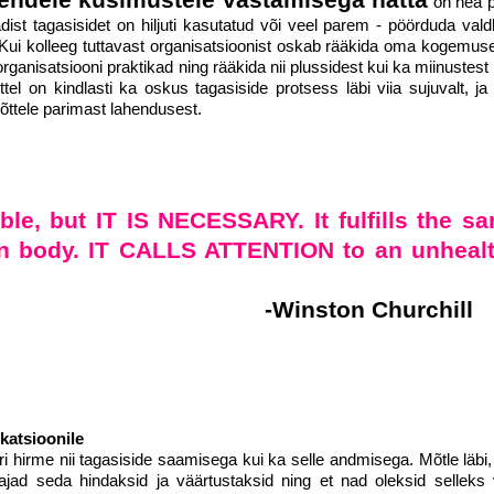
on hea p
dist tagasisidet on hiljuti kasutatud või veel parem - pöörduda val
 Kui kolleeg tuttavast organisatsioonist oskab rääkida oma kogemuses
organisatsiooni praktikad ning rääkida nii plussidest kui ka miinustest
ttel on kindlasti ka oskus tagasiside protsess läbi viia sujuvalt, j
võttele parimast lahendusest.
le, but IT IS NECESSARY. It fulfills the s
an body. IT CALLS ATTENTION to an unheal
n Churchill
LIITU UUDISKIRJAGA
Ära jää ilma uudistest ja põnevatest lugudest
katsioonile
ri hirme nii tagasiside saamisega kui ka selle andmisega. Mõtle läbi
personaliarenduse valdkonnas
ötajad seda hindaksid ja väärtustaksid ning et nad oleksid selleks 