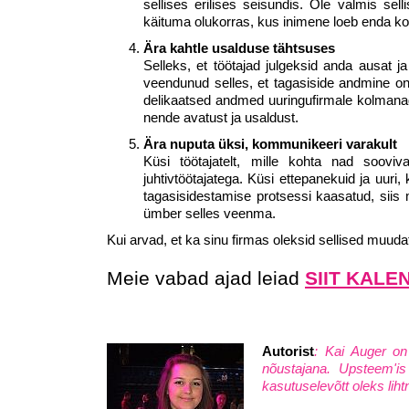
sellises erilises seisundis. Ole valmis sel
käituma olukorras, kus inimene loeb enda koh
Ära kahtle usalduse tähtsuses
Selleks, et töötajad julgeksid anda ausat j
veendunud selles, et tagasiside andmine o
delikaatsed andmed uuringufirmale kolmanada 
nende avatust ja usaldust.
Ära nuputa üksi, kommunikeeri varakult
Küsi töötajatelt, mille kohta nad soovi
juhtivtöötajatega. Küsi ettepanekuid ja uuri
tagasisidestamise protsessi kaasatud, siis 
ümber selles veenma.
Kui arvad, et ka sinu firmas oleksid sellised muud
Meie vabad ajad leiad
SIIT KALE
Autorist
: Kai Auger on
nõustajana. Upsteem'is 
kasutuselevõtt oleks liht