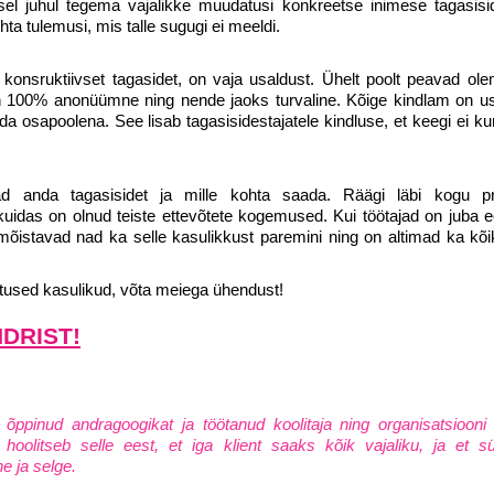
lisel juhul tegema vajalikke muudatusi konkreetse inimese tagasisi
ta tulemusi, mis talle sugugi ei meeldi.
a konsruktiivset tagasidet, on vaja usaldust. Ühelt poolt peavad ol
n 100% anonüümne ning nende jaoks turvaline. Kõige kindlam on u
osapoolena. See lisab tagasisidestajatele kindluse, et keegi ei kuri
vad anda tagasisidet ja mille kohta saada. Räägi läbi kogu p
, kuidas on olnud teiste ettevõtete kogemused. Kui töötajad on juba 
mõistavad nad ka selle kasulikkust paremini ning on altimad ka kõi
atused kasulikud, võta meiega ühendust!
NDRIST!
 õppinud andragoogikat ja töötanud koolitaja ning organisatsiooni
hoolitseb selle eest, et iga klient saaks kõik vajaliku, ja et s
ne ja selge.