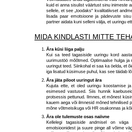
kuid ei anna sisulist väärtust sinu inimest
sellele, et see „toodaks“ kvalitatiivset and
lisada paar emotsioone ja pädevuste sisu
partner aidata kuni selleni välja, et uuringu 
MIDA KINDLASTI MITTE TEH
Ära küsi liiga palju
Kui sa teed tagasiside uuringu kord aasta
uurimustöö mõõtmed. Optimaalse hulga ja m
uuringut teed. Siinkohal ei saa ka öelda, et
iga lisatud küsimuse puhul, kas see täidab
Ära jäta piloot uuringut ära
Kujuta ette, et oled uuringu koostamise j
esimesed vastused. Siis hunnik kaebuseid 
protsessis pettunud. Ilmnes, et mõnest küsi
kauem aega või ilmnesid mõned tehnilised pu
mõne võtmeisikuga või HR osakonnas ja kõi
Ära ole tulemuste osas naiivne
Kellelegi tagasiside andmisel on väga
emotsioonidest ja suure pinge all võime väg