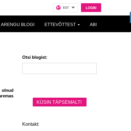
EST
LOGIN
ARENGU BLOGI
ETTEVÕTTEST
ABI
Otsi blogist:
 olnud
paremas
KÜSIN TÄPSEMALT!
Kontakt: