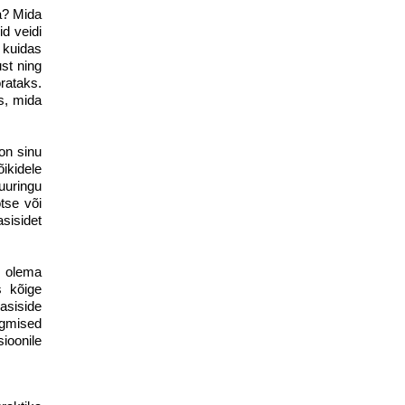
da? Mida
d veidi
i kuidas
ust ning
rataks.
s, mida
on sinu
õikidele
 uuringu
tse või
sisidet
d olema
s kõige
asiside
rgmised
ioonile