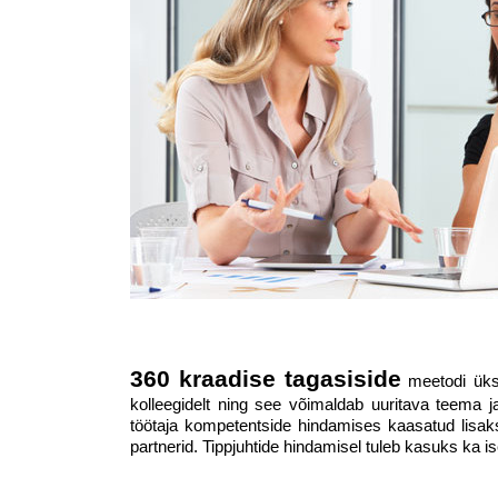
360 kraadise tagasiside
meetodi üks 
kolleegidelt ning see võimaldab uuritava teema 
töötaja kompetentside hindamises kaasatud lisaks t
partnerid. Tippjuhtide hindamisel tuleb kasuks ka i