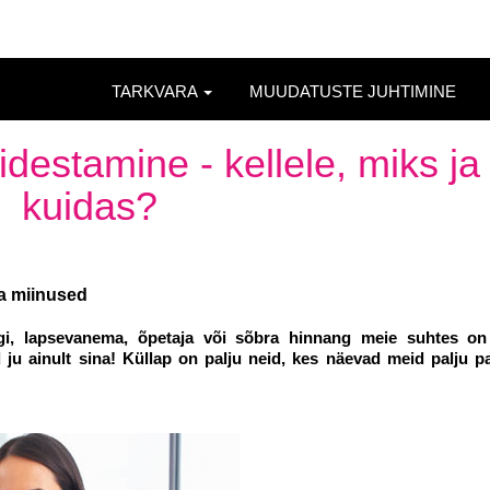
TARKVARA
MUUDATUSTE JUHTIMINE
idestamine - kellele, miks ja
kuidas?
ja miinused
gi, lapsevanema, õpetaja või sõbra hinnang meie suhtes on
ad ju ainult sina! Küllap on palju neid, kes näevad meid palju 