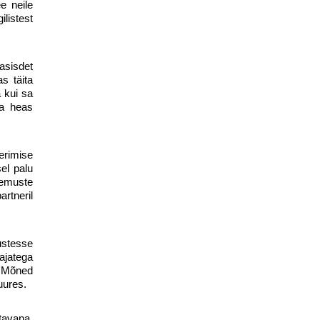
e neile
ilistest
gasisdet
s täita
 kui sa
ja heas
erimise
el palu
lemuste
rtneril
ustesse
ajatega
. Mõned
uures.
etavana,