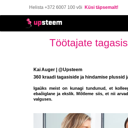
Helista +372 6007 100 või
Küsi täpsemalt!
Töötajate tagasis
Kai Auger | @Upsteem
360 kraadi tagasiside ja hindamise plussid 
Igaüks meist on kunagi tundunud, et kollee
ebaõiglane ja ekslik. Mõtleme siis, et nii arv
valguses.