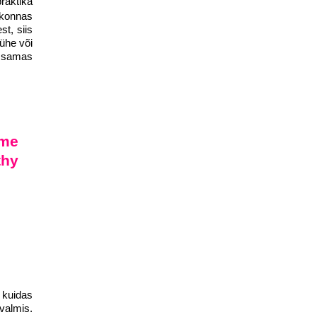
raktika
dkonnas
t, siis
 ühe või
a samas
ame
thy
, kuidas
valmis.