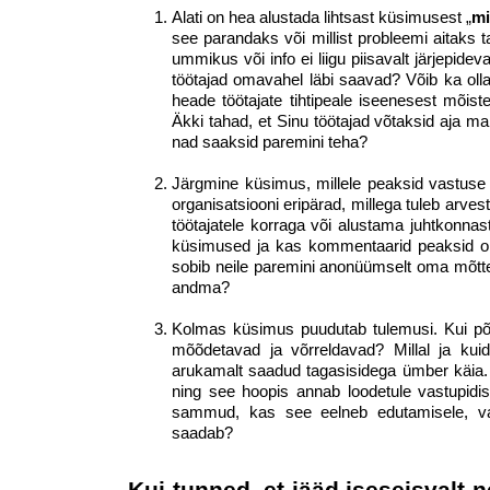
Alati on hea alustada lihtsast küsimusest „
mi
see parandaks või millist probleemi aitaks
ummikus või info ei liigu piisavalt järjepide
töötajad omavahel läbi saavad? Võib ka olla, 
heade töötajate tihtipeale iseenesest mõis
Äkki tahad, et Sinu töötajad võtaksid aja m
nad saaksid paremini teha?
Järgmine küsimus, millele peaksid vastuse 
organisatsiooni eripärad, millega tuleb arve
töötajatele korraga või alustama juhtkonnast
küsimused ja kas kommentaarid peaksid ole
sobib neile paremini anonüümselt oma mõtteid
andma?
Kolmas küsimus puudutab tulemusi. Kui põh
mõõdetavad ja võrreldavad? Millal ja kui
arukamalt saadud tagasisidega ümber käia. K
ning see hoopis annab loodetule vastupidis
sammud, kas see eelneb edutamisele, vall
saadab?
Kui tunned, et jääd iseseisvalt