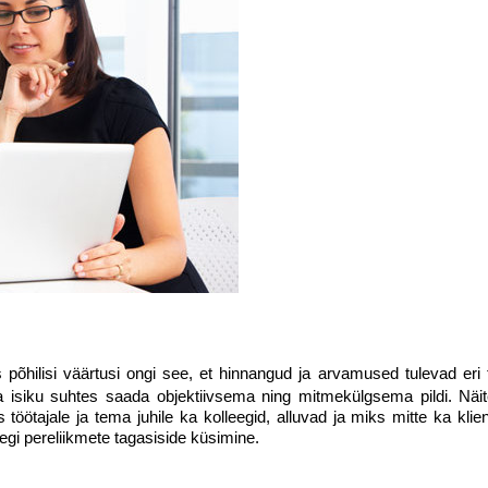
põhilisi väärtusi ongi see, et hinnangud ja arvamused tulevad eri 
ja isiku suhtes saada objektiivsema ning mitmekülgsema pildi. Näi
öötajale ja tema juhile ka kolleegid, alluvad ja miks mitte ka klien
segi pereliikmete tagasiside küsimine.