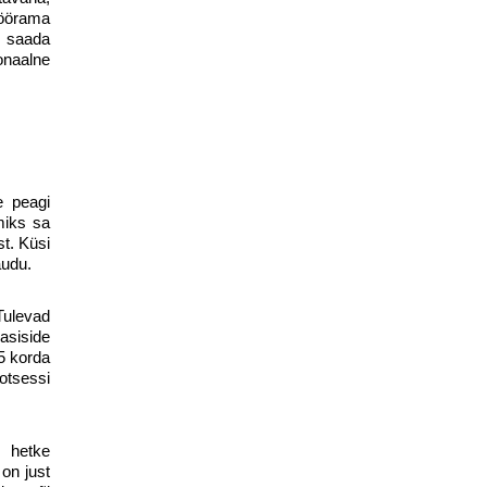
pöörama
s saada
onaalne
e peagi
miks sa
st. Küsi
audu.
Tulevad
asiside
5 korda
otsessi
 hetke
on just