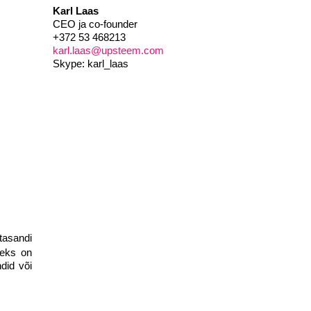
Karl Laas
CEO ja co-founder
+372 53 468213
karl.laas@upsteem.com
Skype: karl_laas
tasandi
teks on
did või