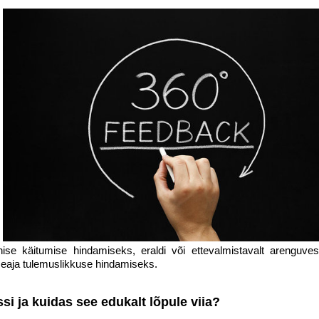
se käitumise hindamiseks, eraldi või ettevalmistavalt arenguvest
seaja tulemuslikkuse hindamiseks.
si ja kuidas see edukalt lõpule viia?