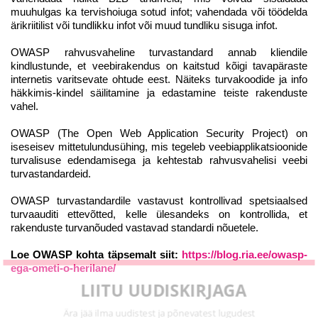
muuhulgas ka tervishoiuga sotud infot; vahendada või töödelda
ärikriitilist või tundlikku infot või muud tundliku sisuga infot.
OWASP rahvusvaheline turvastandard annab kliendile
kindlustunde, et veebirakendus on kaitstud kõigi tavapäraste
internetis varitsevate ohtude eest. Näiteks turvakoodide ja info
häkkimis-kindel säilitamine ja edastamine teiste rakenduste
vahel.
OWASP (The Open Web Application Security Project) on
iseseisev mittetulundusühing, mis tegeleb veebiapplikatsioonide
turvalisuse edendamisega ja kehtestab rahvusvahelisi veebi
turvastandardeid.
OWASP turvastandardile vastavust kontrollivad spetsiaalsed
turvaauditi ettevõtted, kelle ülesandeks on kontrollida, et
rakenduste turvanõuded vastavad standardi nõuetele.
Loe OWASP kohta täpsemalt siit:
https://blog.ria.ee/owasp-
ega-ometi-o-herilane/
LIITU UUDISKIRJAGA
Ära jää ilma uudistest ja põnevatest lugudest personaliarenduse