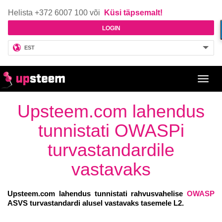
Helista +372 6007 100 või
Küsi täpsemalt!
LOGIN
EST
Toggl
navig
Upsteem.com lahendus
tunnistati OWASPi
turvastandardile
vastavaks
Upsteem.com lahendus tunnistati rahvusvahelise
OWASP
ASVS turvastandardi alusel vastavaks tasemele L2.