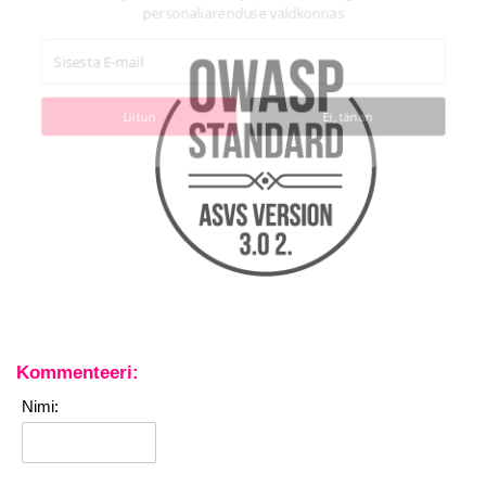
valdkonnas
Liitun
Ei, tänan
Kommenteeri:
Nimi: