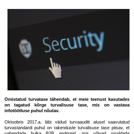
Omistatud turvatase tähendab, et meie teenust kasutades
on tagatud kõrge turvalisuse tase, mis on vastava
infotöötluse puhul nõutav.
Oktoobris 2017.a. läbi viidud turvaauditi alusel saavutatud
turvastandardi puhul on rakenduste turvalisuse tase piisav, et
vahendada hulka B2B andmeid, mis võivad sisaldada