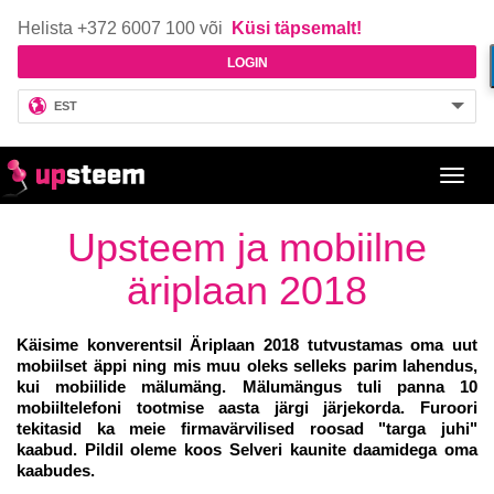
Helista +372 6007 100 või
Küsi täpsemalt!
LOGIN
EST
Toggl
navig
Upsteem ja mobiilne
äriplaan 2018
Käisime konverentsil Äriplaan 2018 tutvustamas oma uut
mobiilset äppi ning mis muu oleks selleks parim lahendus,
kui mobiilide mälumäng. Mälumängus tuli panna 10
mobiiltelefoni tootmise aasta järgi järjekorda. Furoori
tekitasid ka meie firmavärvilised roosad "targa juhi"
kaabud. Pildil oleme koos Selveri kaunite daamidega oma
kaabudes.