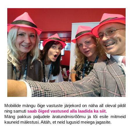
Mobiilide mängu õige vastuste järjekord on näha all oleval pildil
ning samuti
saab õiged vastused alla laadida ka siit.
Mäng pakkus paljudele äratundmisrõõmu ja tõi esile mitmeid
kauneid mälestusi. Aitäh, et neid lugusid meiega jagasite.