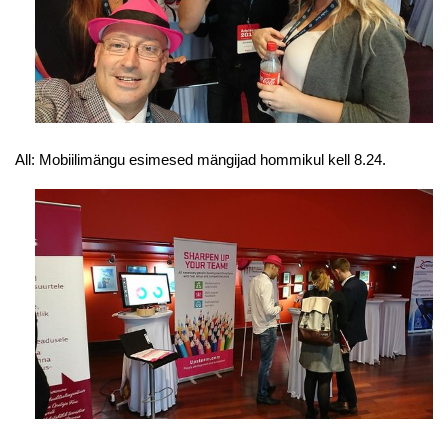
All: Mobiilimängu esimesed mängijad hommikul kell 8.24.