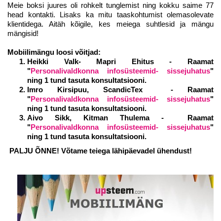
Meie boksi juures oli rohkelt tunglemist ning kokku saime 77
head kontakti. Lisaks ka mitu taaskohtumist olemasolevate
klientidega. Aitäh kõigile, kes meiega suhtlesid ja mängu
mängisid!
Mobiilimängu loosi võitjad:
Heikki Valk- Mapri Ehitus - Raamat
"
Personalivaldkonna infosüsteemid- sissejuhatus
"
ning 1 tund tasuta konsultatsiooni.
Imro Kirsipuu, ScandicTex - Raamat
"
Personalivaldkonna infosüsteemid- sissejuhatus
"
ning 1 tund tasuta konsultatsiooni.
Aivo Sikk, Kitman Thulema - Raamat
"
Personalivaldkonna infosüsteemid- sissejuhatus
"
ning 1 tund tasuta konsultatsiooni.
PALJU ÕNNE! Võtame teiega lähipäevadel ühendust!