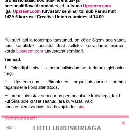
professionaalid koolitus-, arendus- ja
personalitöövaldkondades, et tutvuda
Upsteem.com
-
iga.
Upsteem.com
tutvustav seminar toimub Pärnu mnt
142A 6.korrusel Creative Union ruumides kl 14.00.
Kui suvi läbi ja töötempo taastunud, on kõige õigem aeg saada
uusi kasulikke tööriistu! Just selleks korraldame esimest
korda
Upsteem.com
tutvustavat seminari.
Teemad
:
1. Talendijuhtimise ja personalihindamise tarkvara globaalne
turg;
2. Upsteem.com võimalused organisatsioonide arengu
tagamisel ja konsultanditöös.
Esimene tutvustav seminar on personaalsete kutsetega, kuid
kui Sina pole kutset saanud, ära kurvasta, vaid
anna osalemissoovist teada vajutades
siia
.
Kommenteeri:
LIITU UUDISKIRJAGA
Nimi: