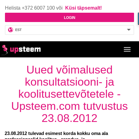
Helista +372 6007 100 või
Küsi täpsemalt!
LOGIN
EST
Toggl
navig
Uued võimalused
konsultatsiooni- ja
koolitusettevõtetele -
Upsteem.com tutvustus
23.08.2012
23.08.2012 tulevad esimest korda kokku oma ala