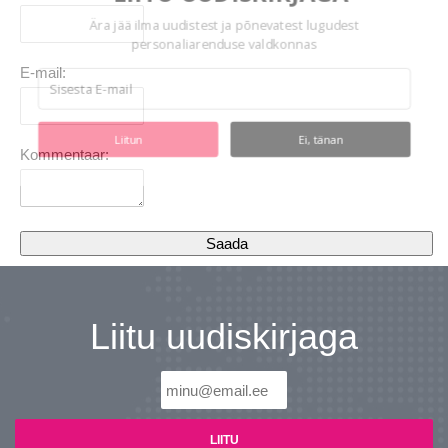
Ära jää ilma uudistest ja põnevatest lugudest
personaliarenduse valdkonnas
E-mail:
Liitun
Ei, tänan
Kommentaar:
Liitu uudiskirjaga