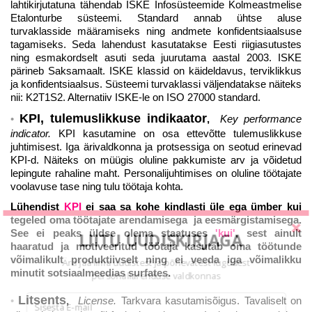
lahtikirjutatuna tähendab ISKE Infosüsteemide Kolmeastmelise
Etalonturbe süsteemi. Standard annab ühtse aluse
turvaklasside määramiseks ning andmete konfidentsiaalsuse
tagamiseks. Seda lahendust kasutatakse Eesti riigiasutustes
ning esmakordselt asuti seda juurutama aastal 2003. ISKE
pärineb Saksamaalt. ISKE klassid on käideldavus, terviklikkus
ja konfidentsiaalsus. Süsteemi turvaklassi väljendatakse näiteks
nii: K2T1S2. Alternatiiv ISKE-le on ISO 27000 standard.
KPI, tulemuslikkuse indikaator
,
Key performance
indicator.
KPI kasutamine on osa ettevõtte tulemuslikkuse
juhtimisest. Iga ärivaldkonna ja protsessiga on seotud erinevad
KPI-d. Näiteks on müügis oluline pakkumiste arv ja võidetud
lepingute rahaline maht. Personalijuhtimises on oluline töötajate
voolavuse tase ning tulu töötaja kohta.
Lühendist
KPI
ei saa sa kohe kindlasti üle ega ümber kui
tegeled oma töötajate arendamisega ja eesmärgistamisega.
See ei peaks üldse olema staatuses
'kui'
, sest ainult
LIITU UUDISKIRJAGA
haaratud ja motiveeritud töötaja kasutab oma töötunde
võimalikult produktiivselt ning ei veeda iga võimalikku
Ära jää ilma uudistest ja põnevatest lugudest
minutit sotsiaalmeedias surfates.
personaliarenduse valdkonnas
Litsents
,
License.
Tarkvara kasutamisõigus. Tavaliselt on