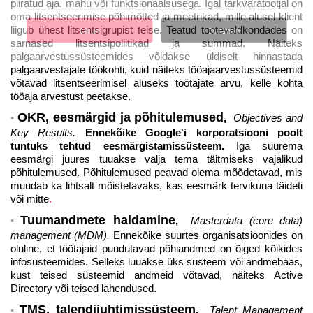
piiratud aja, mahu või funktsionaalsusega. Igal tarkvaratootjal on
oma litsentseerimise põhimõtted ja meetrikad, mille alusel klient
liigub ühest litsentsigrupist teise. Teatud tootevaldkondades on
Liitun
Ei, tänan
sarnased litsentsipoliitikad ja summad. Näiteks
palgaarvestussüsteemides võidakse üldiselt hinnastada
palgaarvestajate töökohti, kuid näiteks tööajaarvestussüsteemid
võtavad litsentseerimisel aluseks töötajate arvu, kelle kohta
tööaja arvestust peetakse.
OKR, eesmärgid ja põhitulemused
,
Objectives and
Key Results.
Ennekõike Google'i korporatsiooni poolt
tuntuks tehtud eesmärgistamissüsteem.
Iga suurema
eesmärgi juures tuuakse välja tema täitmiseks vajalikud
põhitulemused. Põhitulemused peavad olema mõõdetavad, mis
muudab ka lihtsalt mõistetavaks, kas eesmärk tervikuna täideti
või mitte
.
Tuumandmete haldamine
,
Masterdata (core data)
management (MDM).
Ennekõike suurtes organisatsioonides on
oluline, et töötajaid puudutavad põhiandmed on õiged kõikides
infosüsteemides. Selleks luuakse üks süsteem või andmebaas,
kust teised süsteemid andmeid võtavad, näiteks Active
Directory või teised lahendused.
TMS, talendijuhtimissüsteem
,
Talent Management