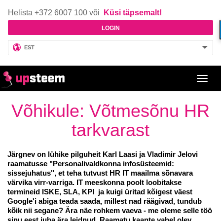
Helista +372 6007 100 või
Küsi täpsemalt!
LOGIN
EST
Toggl
navig
Võhikule: Võtmesõnu HR
tarkvarast
Järgnev on lühike pilguheit Karl Laasi ja Vladimir Jelovi
raamatusse "Personalivaldkonna infosüsteemid:
sissejuhatus", et teha tutvust HR IT maailma sõnavara
värvika virr-varriga. IT meeskonna poolt loobitakse
termineid ISKE, SLA, KPI ja kuigi üritad kõigest väest
Google'i abiga teada saada, millest nad räägivad, tundub
kõik nii segane? Ära näe rohkem vaeva - me oleme selle töö
sinu eest juba ära leidnud. Raamatu kaante vahel olev