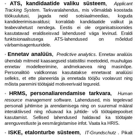
ATS, kandidaatide valiku süsteem
,
Applicant
Tracking System.
Tarkvaralahendus, mis võimaldab koostada
töökuulutusi, jagada neid sotsiaalmeedias, koguda
kandideerimisavaldusi; korraldab kandidaatide valikut ja
teabevahetust nendega. Eestis ei ole organisatsioonides
kasutatavad eraldiseisvad lahendused väga levinud. Eraldi
funktsionaalsusega ATS-lahendused on mõeldud
värbamisagentuuridele.
Ennetav analüüs
,
Predictive analytics.
Ennetav analüüs
ühendab mitmeid kaasaegseid statistilisi meetodeid, muuhulgas
ennetav modelleerimine, andmekaevea ning masinõpe.
Personalitöö valdkonnas kasutatakse ennetavat analüüsi
selleks, et ette planeerida ja ennetada tööjõu voolavust ning
mõista paremini töötajaid motiveerivaid tegureid.
HRMS, personaliarendamise tarkvara
,
Human
resource management software.
Lahendused, mis tegelevad
personali juhtimise ja arendamisega ning on suuremal määral
interaktiivsed ning nõuavad ka juhtide- või töötajatepoolset
kasutamist. Sellised lahendused haldavad ka töötajate
arenguvestluste ja eesmärgistamise infot. Vaata ka HRIS.
ISKE, etalonturbe süsteem
,
IT-Grundschutz .
Pikalt