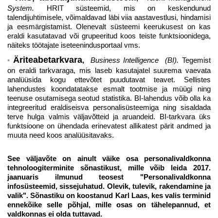
System.
HRIT süsteemid, mis on keskendunud
talendijuhtimisele, võimaldavad läbi viia aastavestlusi, hindamisi
ja eesmärgistamist. Olenevalt süsteemi keerukusest on kas
eraldi kasutatavad või grupeeritud koos teiste funktsioonidega,
näiteks töötajate iseteenindusportaal vms.
Äriteabetarkvara
,
Business Intelligence (BI).
Tegemist
on eraldi tarkvaraga, mis laseb kasutajatel suurema vaevata
analüüsida kogu ettevõtet puudutavat teavet. Sellistes
lahendustes koondatatakse esmalt tootmise ja müügi ning
teenuse osutamisega seotud statistika. BI-lahendus võib olla ka
integreeritud eraldiseisva personalisüsteemiga ning sisaldada
terve hulga valmis väljavõtteid ja aruandeid. BI-tarkvara üks
funktsioone on ühendada erinevatest allikatest pärit andmed ja
muuta need koos analüüsitavaks.
See väljavõte on ainult väike osa personalivaldkonna
tehnoloogiterminite sõnastikust, mille võib leida 2017.
jaanuaris ilmunud teosest "Personalivaldkonna
infosüsteemid, sissejuhatud. Olevik, tulevik, rakendamine ja
valik". Sõnastiku on koostanud Karl Laas, kes valis terminid
ennekõike selle põhjal, mille osas on tähelepannud, et
valdkonnas ei olda tuttavad.