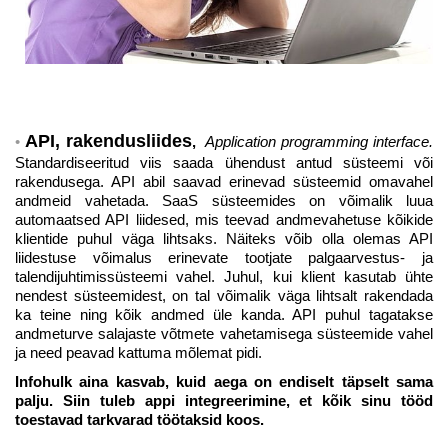
API, rakendusliides
,
Application programming interface.
Standardiseeritud viis saada ühendust antud süsteemi või
rakendusega. API abil saavad erinevad süsteemid omavahel
andmeid vahetada. SaaS süsteemides on võimalik luua
automaatsed API liidesed, mis teevad andmevahetuse kõikide
klientide puhul väga lihtsaks. Näiteks võib olla olemas API
liidestuse võimalus erinevate tootjate palgaarvestus- ja
talendijuhtimissüsteemi vahel. Juhul, kui klient kasutab ühte
nendest
süsteemidest, on tal võimalik väga lihtsalt rakendada
ka teine ning kõik andmed üle kanda. API puhul tagatakse
andmeturve salajaste võtmete vahetamisega süsteemide vahel
ja need peavad kattuma mõlemat pidi.
Infohulk aina kasvab, kuid aega on endiselt täpselt sama
palju. Siin tuleb appi integreerimine, et kõik sinu tööd
toestavad tarkvarad töötaksid koos.