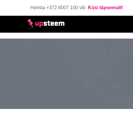
Helista +372 6007 100 või
Küsi täpsemalt!