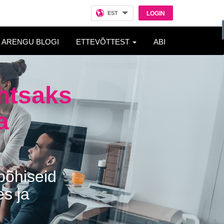
EST
LOGIN
ARENGU BLOGI
ETTEVÕTTEST
ABI
htsaks
a
põhiseid
es ja