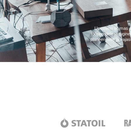
Upsteemi võimas an
tööperedele ja tugin
planeerimise ja vaja