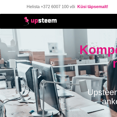
Helista +372 6007 100 või
Küsi täpsemalt!
Kompe
Upsteem
anke