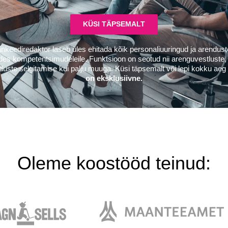
KÜSI TÄPSEMALT
keediredaktor laseb üles ehitada kõik personaliuuringud ja arendus
edes kompetentsimudeleile. Funktsioon on seotud nii arenguvestluste, 
sduste selgitamise kui palju muuga. Küsi täpsemalt või lepi kokku a
on eksklusiivne.
Oleme koostööd teinud: