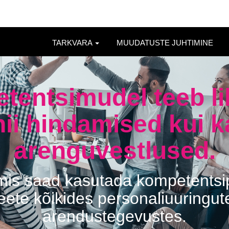
TARKVARA
MUUDATUSTE JUHTIMINE
tentsimudel teeb li
nii hindamised kui k
arenguvestlused.
is saad kasutada kompetentsi
ete kõikides personaliuuringut
arendustegevustes.