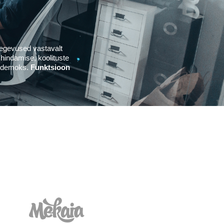
tegevused vastavalt
hindamise, koolituste
eg demoks.
Funktsioon